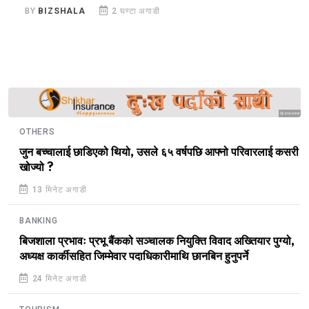
BY
BIZSHALA
2 घण्टा अगाडी
B
Sponsored
OTHERS
जुन बच्चालाई छाडिएको थियो, उसले ६५ वर्षपछि आफ्नो परिवारलाई कसरी
खोज्यो ?
13 मिनेट अगाडी
BANKING
बिजशाला प्रभावः प्रभू बैंकको सञ्चालक नियुक्ति विवाद अख्तियार पुग्यो,
अध्यक्ष कार्कीसहित जिम्मेवार पदाधिकारीमाथि छानबिन हुनुपर्ने
24 मिनेट अगाडी