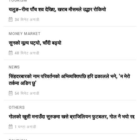
TOURISM
यलुङ–रीमा पाँच शव देखिए, खराब मौसमले उद्धार रोकियो
34 मिनेट अगाडी
MONEY MARKET
सुनको मूल्य घट्यो, चाँदी बढ्यो
48 मिनेट अगाडी
NEWS
सिंहदरबारको नाम परिवर्तनको अभिव्यक्तिपछि हरि ढकालले भने, ‘म मेरो
तर्कमा अडिग छु’
54 मिनेट अगाडी
OTHERS
गोलको खुसी मनाउँदा सुरुङमा खसे ब्राजिलियन फुटबलर, गोल नै भयो रद्द
1 घण्टा अगाडी