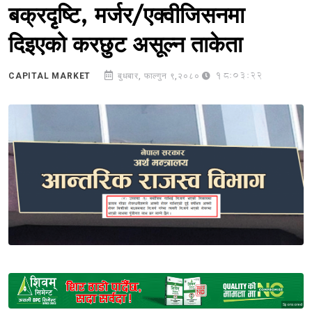
बक्रदृृष्टि, मर्जर/एक्वीजिसनमा
दिइएको करछुट असूल्न ताकेता
18:03:22
CAPITAL MARKET
बुधबार, फाल्गुन ९,२०८०
Sponsored