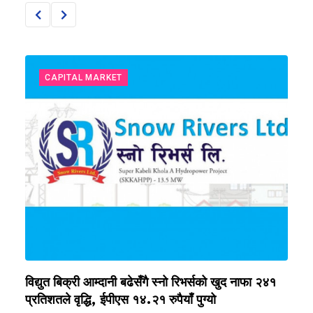
CAPITAL MARKET
विद्युत बिक्री आम्दानी बढेसँगै स्नो रिभर्सको खुद नाफा २४१
घ
प्रतिशतले वृद्धि, ईपीएस १४.२१ रुपैयाँ पुग्यो
न