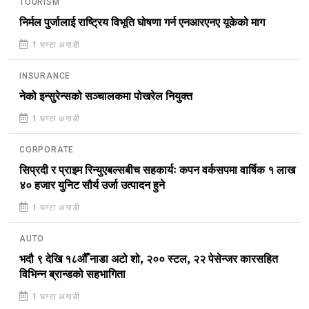
TOURISM
निर्मल पुर्जालाई राष्ट्रिय विभूति घोषणा गर्न एनआरएनए यूकेको माग
1 घण्टा अगाडी
INSURANCE
नेको इन्सुरेन्सको सञ्चालकमा पोखरेल नियुक्त
1 घण्टा अगाडी
CORPORATE
सिप्रदी र प्राइम रिन्युएबल्सबीच सहकार्यः कपन वर्कसपमा वार्षिक १ लाख
४० हजार युनिट सौर्य उर्जा उत्पादन हुने
1 घण्टा अगाडी
AUTO
भदौ ९ देखि १८औँ नाडा अटो शो, २०० स्टल, २२ पेसेन्जर कारसहित
विभिन्न ब्रान्डको सहभागिता
1 घण्टा अगाडी