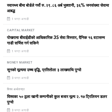
स्वास्थ्य बीमा बोर्डले गर्यो रु.२९.८६ अर्ब भुक्तानी, ३६% जनसंख्या सेवामा
आबद्ध
1 घण्टा अगाडी
CAPITAL MARKET
पोखरामा बीवाईडीको आधिकारिक 3S सेवा विस्तार, दैनिक १६ वटासम्म
गाडी सर्भिस गर्न सकिने
1 घण्टा अगाडी
MONEY MARKET
सुनको मूल्यमा उच्च वृद्धि, प्रतितोला ३ लाखमाथि पुग्यो
3 घण्टा अगाडी
विश्व अर्थतन्त्र
विश्वका ५० ठूला खानी कम्पनीको कुल बजार मूल्य २.१७ ट्रिलियन डलर
पुग्यो
3 घण्टा अगाडी