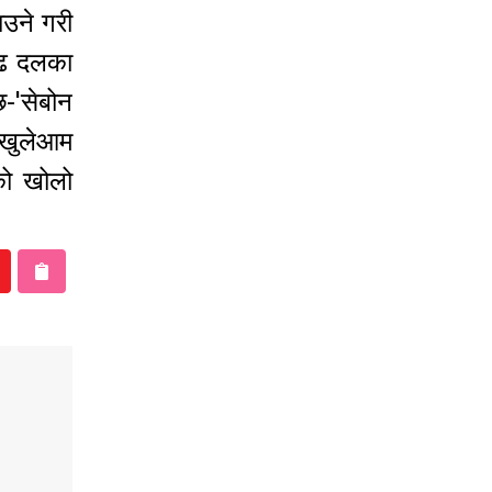
ाउने गरी
ुढ दलका
-'सेबोन
 खुलेआम
को खोलो