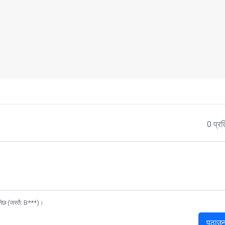
0 प्रत
नेछ (जस्तै: B***)।
पठाउन