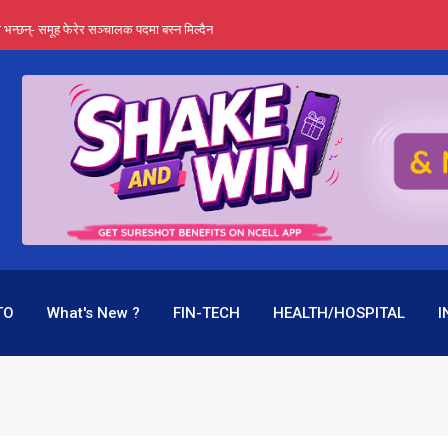
्ता भन्छन्- समूह फेरेर सञ्चालक पदमा बस्न मिल्दैन
ङ्ग पुगेन भने ध्वस्त पनि बनाउन सक्छन् !
एउटै पदमा दुई थरि तलब, वर्षमै ९२ हजार घाटा !
 प्रतिशत लाभांश दिने क्षमता
पक बनेर निरन्तर, राष्ट्र बैंक किन मौन ?
TO
What's New ?
FIN-TECH
HEALTH/HOSPITAL
I