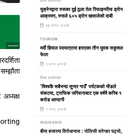
विश्व अर्थतन्त्र
युक्रेनद्वारा रुसका दुई ठूला तेल रिफाइनरीमा ड्रोन
आक्रमण, रुसले ६०५ ड्रोन खसालेको दाबी
56 मिनेट अगाडी
TOURISM
Sponsored
मर्दी हिमाल पदयात्रामा हराएका तीन युवक सकुशल
फेला
दर्शिता
1 घण्टा अगाडी
 सम्झौता
विश्व अर्थतन्त्र
‘विश्वकै सबैभन्दा सुन्दर गाउँ’ पर्यटकको भीडले
संकटमा, ट्राफिक जरिवानाबाट एक वर्षमै करिब १
 अध्यक्ष
करोड आम्दानी
1 घण्टा अगाडी
eporting
INSURANCE
बीमा बजारमा विरोधाभास : पोलिसी सरेन्डर घट्यो,