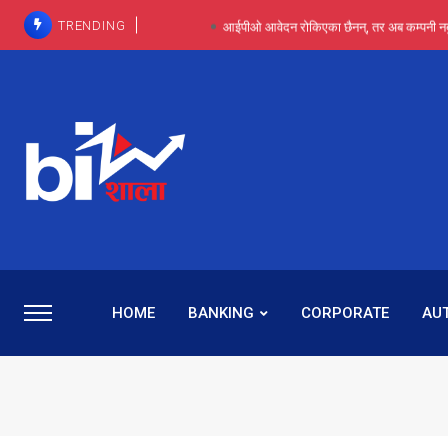
TRENDING
आईपीओ आवेदन रोकिएका छैनन्, तर अब कम्पनी नबुझी द
प्राविधिक रूपमा रिट जित्यो, कानूनी लडाइँ हार्
पाँच वर्षसम्म अदालत मौन, पद सकिएपछि
प्रभू बैंकका सञ्चालक बस्नेतमाथि राष्ट्र बैंकको ‘कन्सर्न’, प्रवक
५-६ वर्षदेखि बढुवा नहुँदा निराश थिइन् रश्मी, ज
HOME
BANKING
CORPORATE
AU