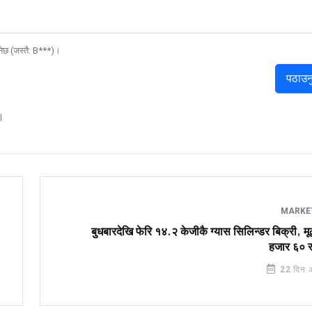
नेछ (जस्तै: B***)।
पठाउन
।
MARKE
बुधबारदेखि फेरि १४.२ केजीकै ग्यास सिलिन्डर बिक्री, मू
हजार ६० रु
22 दिन अ