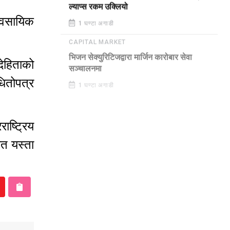
ल्याप्स रकम उक्लियो
यवसायिक
1 घण्टा अगाडी
CAPITAL MARKET
ेहिताको
भिजन सेक्युरिटिजद्वारा मार्जिन कारोबार सेवा
सञ्चालनमा
धितोपत्र
1 घण्टा अगाडी
ाष्ट्रिय
ेत यस्ता