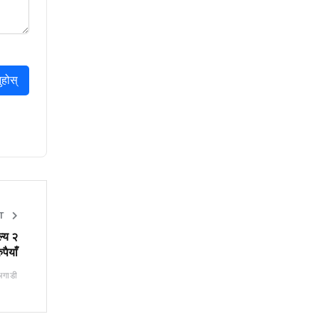
ुहोस्
T
ल्य २
पैयाँ
गाडी