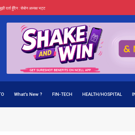
र्ता हुँदैन : सेबोन अध्यक्ष भट्ट
‍यो हिमालयन रिइन्स्योरेन्सले
 महाप्रसाद ‘योग्य’ !
्ता भन्छन्- समूह फेरेर सञ्चालक पदमा बस्न मिल्दैन
ागिर परिवर्तनको प्रयास पनि असफल
TO
What's New ?
FIN-TECH
HEALTH/HOSPITAL
I