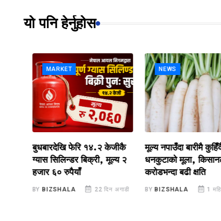
यो पनि हेर्नुहोस
MARKET
NEWS
बुधबारदेखि फेरि १४.२ केजीकै
मूल्य नपाउँदा बारीमै कुहिँदै
मा ३
ग्यास सिलिन्डर बिक्री, मूल्य २
धनकुटाको मूला, किसानलाई
हजार ६० रुपैयाँ
करोडभन्दा बढी क्षति
ाडी
BY
BIZSHALA
22 दिन अगाडी
BY
BIZSHALA
1 महिना 