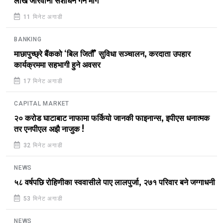
लाख जरिवाना संशोधन गर्न माग
11 मिनेट अगाडी
BANKING
माछापुच्छ्रे बैंकको ‘बिल जितौँ’ सुविधा सञ्चालन, करदाता उपहार
कार्यक्रममा सहभागी हुने अवसर
17 मिनेट अगाडी
CAPITAL MARKET
२० करोड घाटाबाट नाफामा फर्कियो जानकी फाइनान्स, इपीएस धनात्मक
तर एनपीएल अझै नाजुक !
32 मिनेट अगाडी
NEWS
५८ वर्षपछि रोहिणीका स्ववासीले पाए लालपुर्जा, २७१ परिवार बने जग्गाधनी
53 मिनेट अगाडी
NEWS