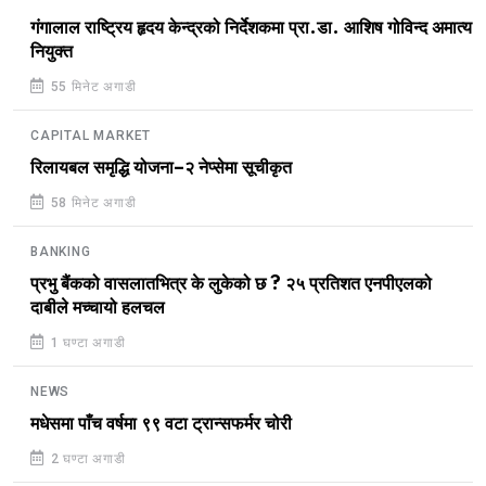
गंगालाल राष्ट्रिय हृदय केन्द्रको निर्देशकमा प्रा.डा. आशिष गोविन्द अमात्य
नियुक्त
55 मिनेट अगाडी
CAPITAL MARKET
रिलायबल समृद्धि योजना–२ नेप्सेमा सूचीकृत
58 मिनेट अगाडी
BANKING
प्रभु बैंकको वासलातभित्र के लुकेको छ ? २५ प्रतिशत एनपीएलको
दाबीले मच्चायो हलचल
1 घण्टा अगाडी
NEWS
मधेसमा पाँच वर्षमा ९९ वटा ट्रान्सफर्मर चोरी
2 घण्टा अगाडी