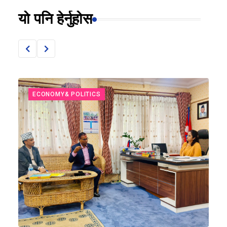
यो पनि हेर्नुहोस
ECONOMY& POLITICS