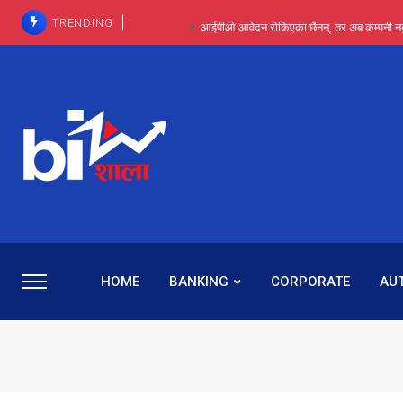
TRENDING
आईपीओ आवेदन रोकिएका छैनन्, तर अब कम्पनी नबुझी द
प्राविधिक रूपमा रिट जित्यो, कानूनी लडाइँ हार्
पाँच वर्षसम्म अदालत मौन, पद सकिएपछि
प्रभू बैंकका सञ्चालक बस्नेतमाथि राष्ट्र बैंकको ‘कन्सर्न’, प्रवक
५-६ वर्षदेखि बढुवा नहुँदा निराश थिइन् रश्मी, ज
HOME
BANKING
CORPORATE
AU