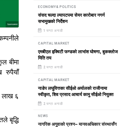
ECONOMY& POLITICS
संसद चल्दा ल्यापटपमा सेयर कारोबार नगर्न
सभामुखको निर्देशन
Sponsored
1 घण्टा अगाडी
म्पनीले
CAPITAL MARKET
एमबीएल इक्विटी फण्डको लाभांश घोषणा, बुकक्लोज
मिति तय
कुल बीमा
2 घण्टा अगाडी
रुपैयाँ
CAPITAL MARKET
नाडेप लघुवित्तका सीईओ अर्यालको राजीनामा
११ लाख ६
स्वीकृत, शिव प्रसाद आचार्य कामु सीईओ नियुक्त
2 घण्टा अगाडी
NEWS
े बृद्धि
नागरिक अगुवाको प्रश्न– मानवअधिकार संस्थासँग