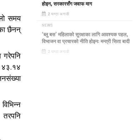
होइन, सरकारसँग जवाफ माग
2 घण्टा अगाडी
्लो समय
का छैनन्
NEWS
‘ब्लु बस’ महिलाको सुरक्षाका लागि आवश्यक पहल,
विभाजन वा प्रचारको नीति होइनः मन्त्री सिता बादी
 गरेपनि
2 घण्टा अगाडी
ा ४३.१४
जनसंख्या
विभिन्न
। तरपनि