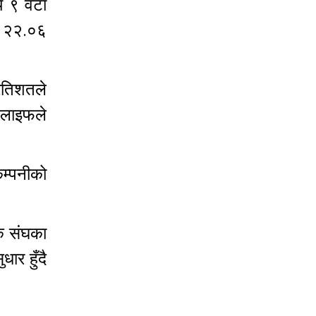
े ९ वटा
ो २२.०६
्रतिशतले
 लाइफले
कम्पनीको
 ।
क संघका
ार हुँदै