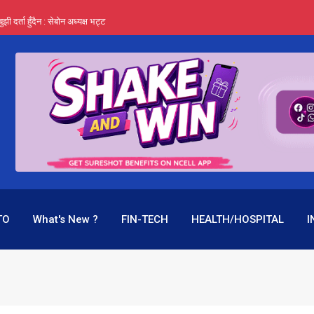
र्ता हुँदैन : सेबोन अध्यक्ष भट्ट
‍यो हिमालयन रिइन्स्योरेन्सले
 महाप्रसाद ‘योग्य’ !
्ता भन्छन्- समूह फेरेर सञ्चालक पदमा बस्न मिल्दैन
ागिर परिवर्तनको प्रयास पनि असफल
TO
What's New ?
FIN-TECH
HEALTH/HOSPITAL
I