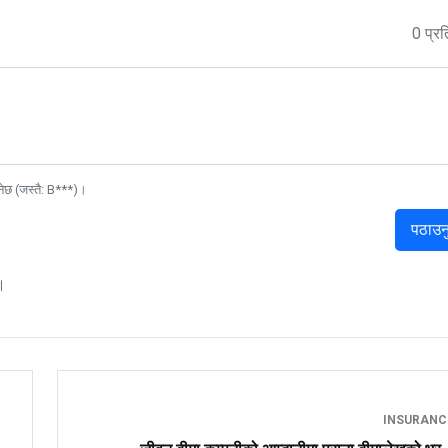
0 प्रत
नेछ (जस्तै: B***)।
पठाउन
।
INSURAN