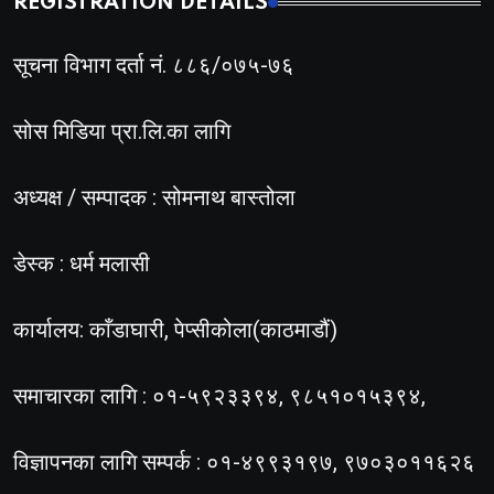
REGISTRATION DETAILS
सूचना विभाग दर्ता नं. ८८६/०७५-७६
सोस मिडिया प्रा.लि.का लागि
अध्यक्ष / सम्पादक : सोमनाथ बास्तोला
डेस्क : धर्म मलासी
कार्यालय: काँडाघारी, पेप्सीकोला(काठमाडौं)
समाचारका लागि : ०१-५९२३३९४, ९८५१०१५३९४,
विज्ञापनका लागि सम्पर्क : ०१-४९९३१९७, ९७०३०११६२६