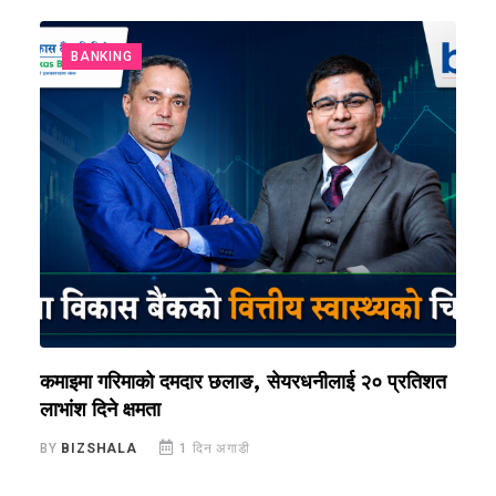
BANKING
ि
कमाइमा गरिमाको दमदार छलाङ, सेयरधनीलाई २० प्रतिशत
ल
लाभांश दिने क्षमता
२
BY
BIZSHALA
1 दिन अगाडी
B