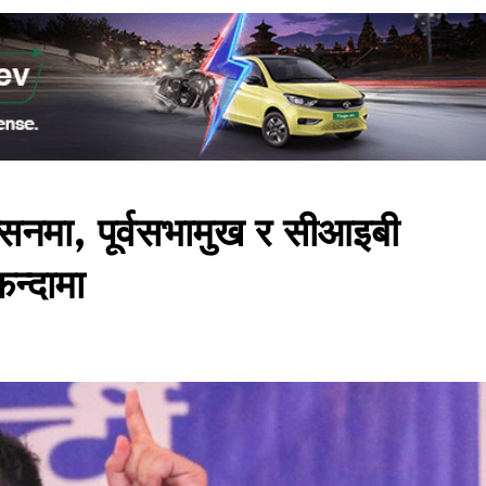
क्सनमा, पूर्वसभामुख र सीआइबी
फन्दामा