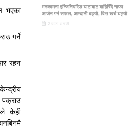
CAPITAL MARKET
ान भएका
मनकामना इन्जिनियरिङ घाटाबाट बाहिरिँदै नाफा
आर्जन गर्न सफल, आम्दानी बढ्यो, वित्त खर्च घट्यो
2 घण्टा अगाडी
ाउ गर्ने
तयार रहन
न्द्रीय
े पक्राउ
ले केही
ानबिनमै
 ।