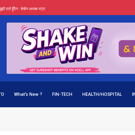
र्ता हुँदैन : सेबोन अध्यक्ष भट्ट
‍यो हिमालयन रिइन्स्योरेन्सले
 महाप्रसाद ‘योग्य’ !
्ता भन्छन्- समूह फेरेर सञ्चालक पदमा बस्न मिल्दैन
ागिर परिवर्तनको प्रयास पनि असफल
TO
What's New ?
FIN-TECH
HEALTH/HOSPITAL
I