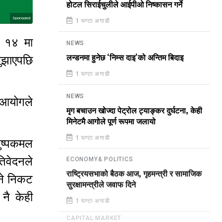
होटल सिराईचुलीले आईपीओ निष्कासन गर्ने
Sponsored
1 घण्टा अगाडी
ज १४ मा
NEWS
ुझाएपछि
लन्डनमा हुनेछ ‘निम्स दाइ’को अन्तिम बिदाइ
1 घण्टा अगाडी
NEWS
झ आयोगले
मृग बचाउन खोज्दा पेट्रोल ट्याङ्कर दुर्घटना, केही
मिनेटमै आगोले पूर्ण रूपमा जलायो
1 घण्टा अगाडी
पुष्पकमल
िवेदनले
ECONOMY& POLITICS
राष्ट्रियसभाको बैठक आज, गृहमन्त्री र सामाजिक
ने निकट
सुरक्षामन्त्रीले जवाफ दिने
नै केही
1 घण्टा अगाडी