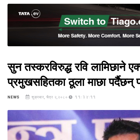
सुन तस्करविरुद्ध रवि लामिछाने ए
प्रमुखसहितका ठूला माछा पर्दैछन् 
11:34:11
NEWS
शुक्रबार, चैत्र २,२०८०