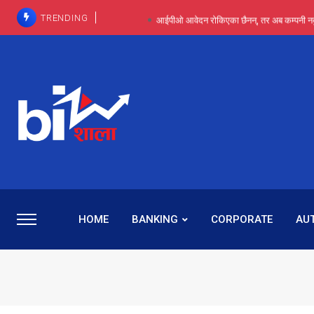
TRENDING
आईपीओ आवेदन रोकिएका छैनन्, तर अब कम्पनी नबुझी द
प्राविधिक रूपमा रिट जित्यो, कानूनी लडाइँ हार्
पाँच वर्षसम्म अदालत मौन, पद सकिएपछि
प्रभू बैंकका सञ्चालक बस्नेतमाथि राष्ट्र बैंकको ‘कन्सर्न’, प्रवक
५-६ वर्षदेखि बढुवा नहुँदा निराश थिइन् रश्मी, ज
HOME
BANKING
CORPORATE
AU