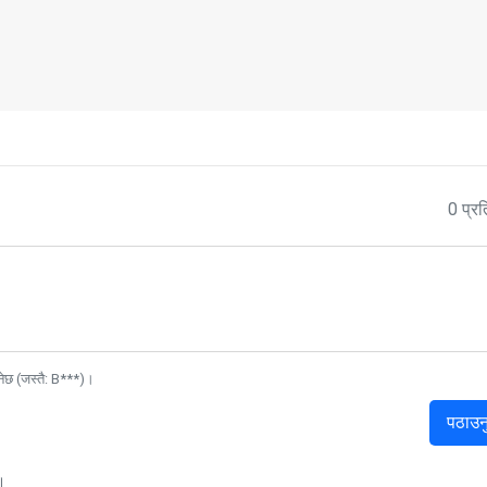
0 प्रत
नेछ (जस्तै: B***)।
पठाउन
।