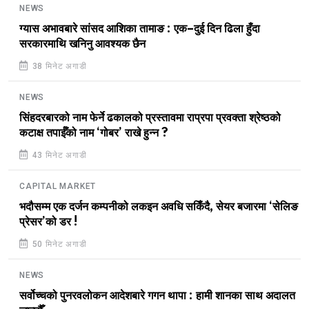
NEWS
ग्यास अभावबारे सांसद आशिका तामाङ : एक–दुई दिन ढिला हुँदा
सरकारमाथि खनिनु आवश्यक छैन
38 मिनेट अगाडी
NEWS
सिंहदरबारको नाम फेर्ने ढकालको प्रस्तावमा राप्रपा प्रवक्ता श्रेष्ठको
कटाक्ष तपाईँको नाम ‘गोबर’ राखे हुन्न ?
43 मिनेट अगाडी
CAPITAL MARKET
भदौसम्म एक दर्जन कम्पनीको लकइन अवधि सकिँदै, सेयर बजारमा ‘सेलिङ
प्रेसर’को डर !
50 मिनेट अगाडी
NEWS
सर्वोच्चको पुनरवलोकन आदेशबारे गगन थापा : हामी शानका साथ अदालत