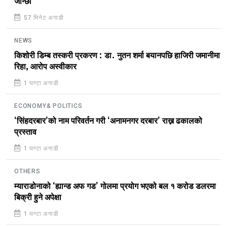
जान्छौँ
57 मिनेट अगाडी
NEWS
किशोरी डिम्ब तस्करी प्रकरण : डा. नुतन शर्मा बयानपछि हाजिरी जमानीमा
रिहा, आरोप अस्वीकार
1 घण्टा अगाडी
ECONOMY& POLITICS
‘सिंहदरबार’को नाम परिवर्तन गरी ‘अनामनगर दरबार’ राख्न ढकालको
प्रस्ताव
1 घण्टा अगाडी
OTHERS
म्याराडोनाको ‘ह्यान्ड अफ गड’ गोलमा प्रयोग भएको बल १ करोड डलरमा
बिक्री हुने अपेक्षा
1 घण्टा अगाडी