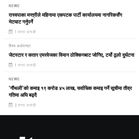
NEWS
रास्वपाका मन्त्रीले महिनामा एकपटक पार्टी कार्यालयमा नागरिकसँग
भेटघाट गर्नुपर्ने
1 घण्टा अगाडी
विश्व अर्थतन्त्र
जेटस्टार र कतार एयरवेजका विमान ठोक्किनबाट जोगिए, टर्यो ठूलो दुर्घटना
1 घण्टा अगाडी
NEWS
‘गौंथली’को कमाइ १९ करोड ४५ लाख, सर्वाधिक कमाइ गर्ने सूचीमा तीव्र
गतिमा अघि बढ्दै
2 घण्टा अगाडी