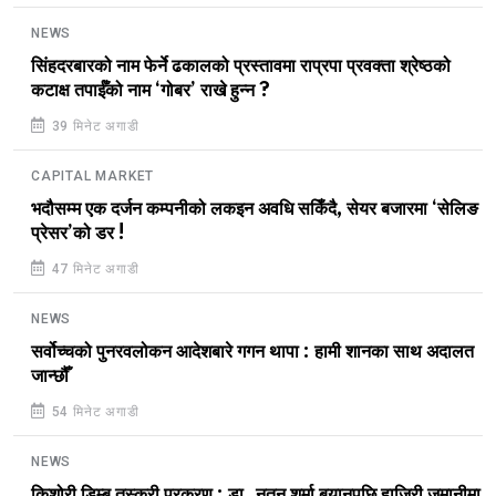
NEWS
सिंहदरबारको नाम फेर्ने ढकालको प्रस्तावमा राप्रपा प्रवक्ता श्रेष्ठको
कटाक्ष तपाईँको नाम ‘गोबर’ राखे हुन्न ?
39 मिनेट अगाडी
CAPITAL MARKET
भदौसम्म एक दर्जन कम्पनीको लकइन अवधि सकिँदै, सेयर बजारमा ‘सेलिङ
प्रेसर’को डर !
47 मिनेट अगाडी
NEWS
सर्वोच्चको पुनरवलोकन आदेशबारे गगन थापा : हामी शानका साथ अदालत
जान्छौँ
54 मिनेट अगाडी
NEWS
किशोरी डिम्ब तस्करी प्रकरण : डा. नुतन शर्मा बयानपछि हाजिरी जमानीमा