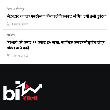
विश्व अर्थतन्त्र
जेटस्टार र कतार एयरवेजका विमान ठोक्किनबाट जोगिए, टर्यो ठूलो दुर्घटना
1 घण्टा अगाडी
NEWS
‘गौंथली’को कमाइ १९ करोड ४५ लाख, सर्वाधिक कमाइ गर्ने सूचीमा तीव्र
गतिमा अघि बढ्दै
2 घण्टा अगाडी