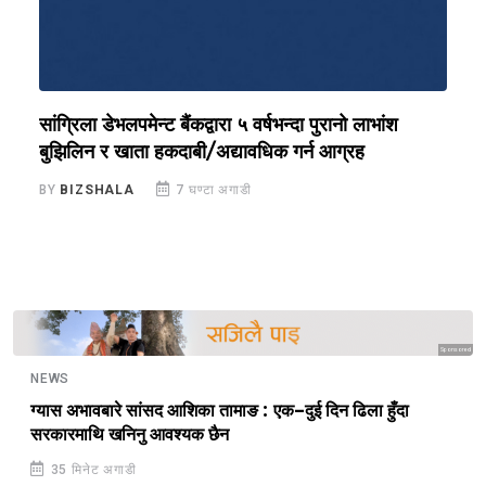
सांग्रिला डेभलपमेन्ट बैंकद्वारा ५ वर्षभन्दा पुरानो लाभांश
ल
बुझिलिन र खाता हकदाबी/अद्यावधिक गर्न आग्रह
क
BY
BIZSHALA
7 घण्टा अगाडी
B
Sponsored
NEWS
ग्यास अभावबारे सांसद आशिका तामाङ : एक–दुई दिन ढिला हुँदा
सरकारमाथि खनिनु आवश्यक छैन
35 मिनेट अगाडी