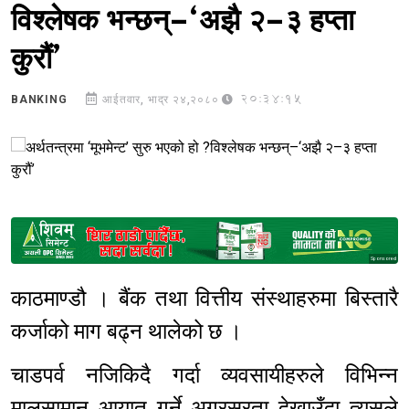
विश्लेषक भन्छन्–‘अझै २–३ हप्ता
कुरौं’
20:34:15
BANKING
आईतवार, भाद्र २४,२०८०
Sponsored
काठमाण्डौ । बैंक तथा वित्तीय संस्थाहरुमा बिस्तारै
कर्जाको माग बढ्न थालेको छ ।
चाडपर्व नजिकिदै गर्दा व्यवसायीहरुले विभिन्न
मालसामान आयात गर्ने अग्रसरता देखाउँदा त्यसले