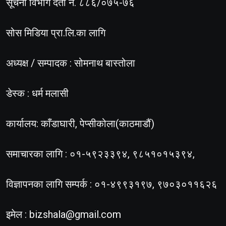
सूचना विभाग दर्ता नं. ८८६/०७५-७६
सोस मिडिया प्रा.लि.का लागि
अध्यक्ष / सम्पादक : सोमनाथ बास्तोला
डेस्क : धर्म मलासी
कार्यालय: काँडाघारी, पेप्सीकोला(काठमाडौं)
समाचारका लागि : ०१-५९२३३९४, ९८५१०१५३९४,
विज्ञापनका लागि सम्पर्क : ०१-४९९३१९७, ९७०३०११६२६
इमेल :
bizshala@gmail.com