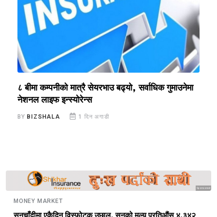
?
८ बीमा कम्पनीको मात्रै सेयरभाउ बढ्यो, सर्वाधिक गुमाउनेमा
र
नेशनल लाइफ इन्स्योरेन्स
स
BY
BIZSHALA
1 दिन अगाडी
B
Sponsored
MONEY MARKET
सुनचाँदीमा एकैदिन विस्फोटक उछाल, सुनको मूल्य प्रतिऔंस ४,३४२