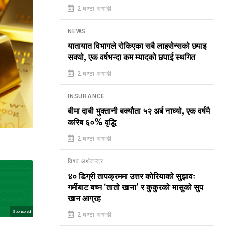
2 घण्टा अगाडी
NEWS
यातायात विभागले रोकिएका सबै लाइसेन्सको छपाइ
सक्यो, एक वर्षभन्दा कम म्यादको छपाई स्थगित
2 घण्टा अगाडी
INSURANCE
बीमा दाबी भुक्तानी बक्यौता ५२ अर्ब नाघ्यो, एक वर्षमै
करिब ६०% वृद्धि
2 घण्टा अगाडी
विश्व अर्थतन्त्र
४० डिग्री तापक्रममा उत्तर कोरियाको सुझावः
गर्मीबाट बच्न ‘तातो खाना’ र कुकुरको मासुको सुप
खान आग्रह
Sponsored
2 घण्टा अगाडी