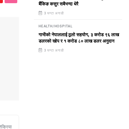
बैंकिङ कसुर सबैभन्दा धेरै
3 घण्टा अगाडी
HEALTH/HOSPITAL
गाभीको नेपाललाई ठूलो सहयोग, ३ करोड ९६ लाख
डलरको खोप र १ करोड ८० लाख डलर अनुदान
3 घण्टा अगाडी
िक्रिया