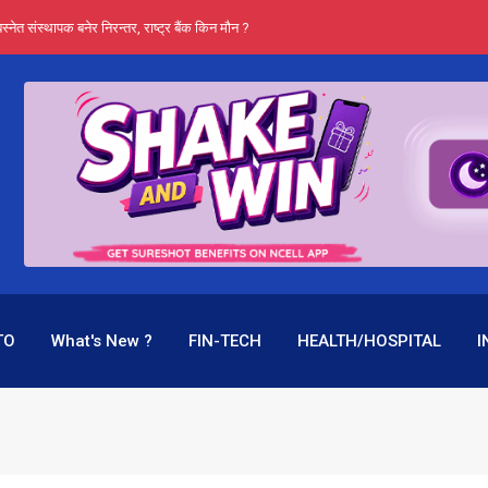
स्नेत संस्थापक बनेर निरन्तर, राष्ट्र बैंक किन मौन ?
प्रभू बैंकका 
TO
What's New ?
FIN-TECH
HEALTH/HOSPITAL
I