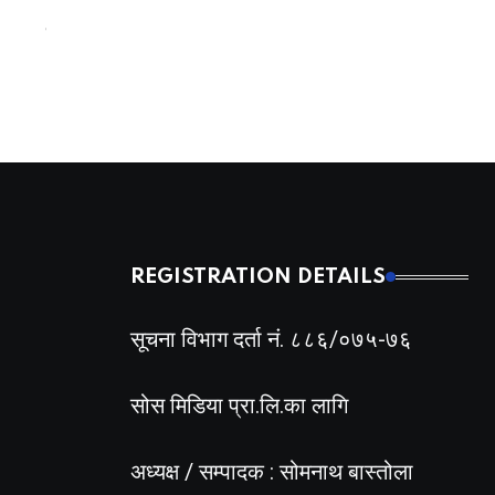
सुनको मूल्यमा आजपनि उच्च वृद्धि, दुई दिनमा १२ हजार बढीले मह
BY
BIZSHALA
1 दिन अगाडी
REGISTRATION DETAILS
सूचना विभाग दर्ता नं. ८८६/०७५-७६
सोस मिडिया प्रा.लि.का लागि
अध्यक्ष / सम्पादक : सोमनाथ बास्तोला