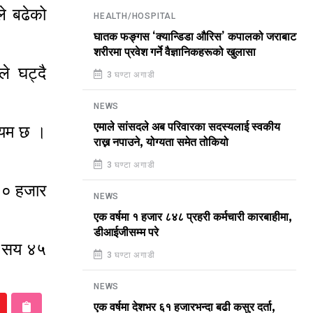
े बढेको
HEALTH/HOSPITAL
घातक फङ्गस ‘क्यान्डिडा औरिस’ कपालको जराबाट
शरीरमा प्रवेश गर्ने वैज्ञानिकहरूको खुलासा
े घट्दै
3 घण्टा अगाडी
NEWS
एमाले सांसदले अब परिवारका सदस्यलाई स्वकीय
ायम छ ।
राख्न नपाउने, योग्यता समेत तोकियो
3 घण्टा अगाडी
३० हजार
NEWS
एक वर्षमा १ हजार ८४८ प्रहरी कर्मचारी कारबाहीमा,
डीआईजीसम्म परे
 ५ सय ४५
3 घण्टा अगाडी
NEWS
एक वर्षमा देशभर ६१ हजारभन्दा बढी कसुर दर्ता,