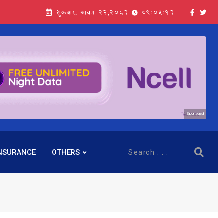
शुक्रबार, श्रावण २२,२०८३
09:05:13
सञ्चालक बस्नेतमाथि राष्ट्र बैंकको ‘कन्सर्न’, प्रवक्ता भन्छन्- समूह फेरेर सञ्चालक पदमा बस्न मिल्दैन
Sponsored
NSURANCE
OTHERS