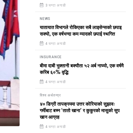
3 घण्टा अगाडी
NEWS
यातायात विभागले रोकिएका सबै लाइसेन्सको छपाइ
सक्यो, एक वर्षभन्दा कम म्यादको छपाई स्थगित
4 घण्टा अगाडी
INSURANCE
बीमा दाबी भुक्तानी बक्यौता ५२ अर्ब नाघ्यो, एक वर्षमै
करिब ६०% वृद्धि
4 घण्टा अगाडी
विश्व अर्थतन्त्र
४० डिग्री तापक्रममा उत्तर कोरियाको सुझावः
गर्मीबाट बच्न ‘तातो खाना’ र कुकुरको मासुको सुप
खान आग्रह
4 घण्टा अगाडी