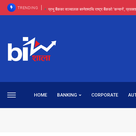
TRENDING
प्रभू बैंकका सञ्चालक बस्नेतमाथि राष्ट्र बैंकको ‘कन्सर्न’, प्रवक
इन्ट्रा-डे र सर्ट सेलिङले बजार सुधार्छन् मात्रै होइन, ढ
प्रभू बैंकमा सेञ्चुरीबाट आएका कर्मचारीमाथि हदैसम्मको विभेदः 
कमाइमा गरिमाको दमदार छलाङ, सेयरधनीलाई २०
प्रभु बैंकमा रमिता : सर्वसाधारणबाट छिरेका बस्नेत संस्था
HOME
BANKING
CORPORATE
AU