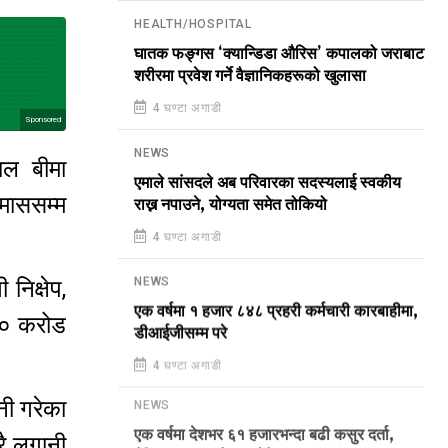
HEALTH/HOSPITAL
घातक फङ्गस ‘क्यान्डिडा औरिस’ कपालको जराबाट
शरीरमा प्रवेश गर्ने वैज्ञानिकहरूको खुलासा
4 घण्टा अगाडी
Sponsored
NEWS
ाल बीमा
एमाले सांसदले अब परिवारका सदस्यलाई स्वकीय
माससम्म
राख्न नपाउने, योग्यता समेत तोकियो
4 घण्टा अगाडी
निक्षेप,
NEWS
एक वर्षमा १ हजार ८४८ प्रहरी कर्मचारी कारबाहीमा,
 २० करोड
डीआईजीसम्म परे
4 घण्टा अगाडी
नी गरेका
NEWS
रै लगानी
एक वर्षमा देशभर ६१ हजारभन्दा बढी कसुर दर्ता,