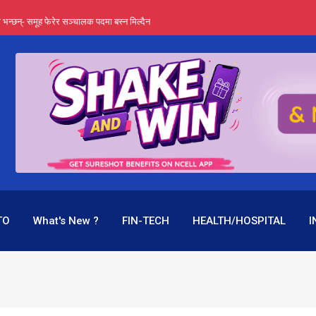
्ता भन्छन्- समूह फेरेर सञ्चालक पदमा बस्न मिल्दैन
ङ्ग पुगेन भने ध्वस्त पनि बनाउन सक्छन् !
एउटै पदमा दुई थरि तलब, वर्षमै ९२ हजार घाटा !
 प्रतिशत लाभांश दिने क्षमता
पक बनेर निरन्तर, राष्ट्र बैंक किन मौन ?
TO
What's New ?
FIN-TECH
HEALTH/HOSPITAL
I