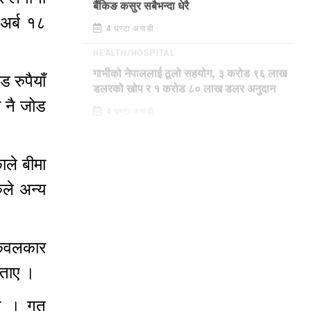
बैंकिङ कसुर सबैभन्दा धेरै
 अर्ब १८
4 घण्टा अगाडी
HEALTH/HOSPITAL
 रुपैयाँ
गाभीको नेपाललाई ठूलो सहयोग, ३ करोड ९६ लाख
डलरको खोप र १ करोड ८० लाख डलर अनुदान
मा नै जोड
4 घण्टा अगाडी
काले बीमा
ुले अन्य
, केवलकार
 बताए ।
न् । गत