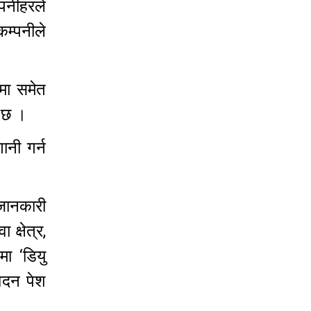
्पनीहरले
कम्पनीले
रमा समेत
को छ ।
ानी गर्न
 जानकारी
क्षेत्र,
मा ‘डियु
वेदन पेश