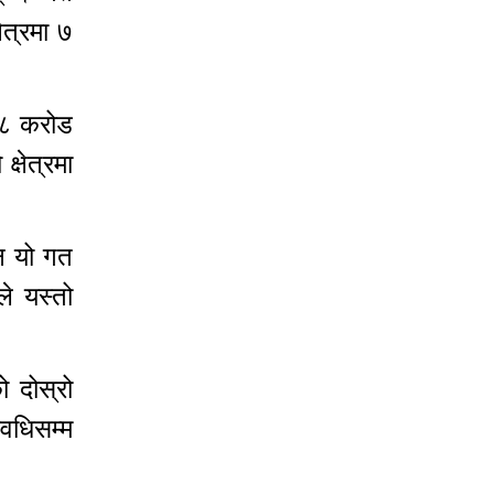
ेत्रमा ७
 ५८ करोड
्षेत्रमा
ुन यो गत
े यस्तो
 दोस्रो
अवधिसम्म