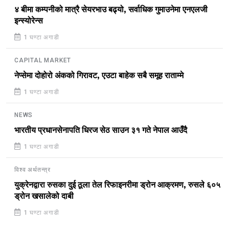
४ बीमा कम्पनीको मात्रै सेयरभाउ बढ्यो, सर्वाधिक गुमाउनेमा एनएलजी
इन्स्योरेन्स
1 घण्टा अगाडी
CAPITAL MARKET
नेप्सेमा दोहोरो अंकको गिरावट, एउटा बाहेक सबै समूह राताम्मे
1 घण्टा अगाडी
NEWS
भारतीय प्रधानसेनापति धिरज सेठ साउन ३१ गते नेपाल आउँदै
1 घण्टा अगाडी
विश्व अर्थतन्त्र
युक्रेनद्वारा रुसका दुई ठूला तेल रिफाइनरीमा ड्रोन आक्रमण, रुसले ६०५
ड्रोन खसालेको दाबी
1 घण्टा अगाडी