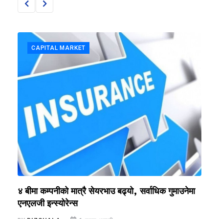
CAPITAL MARKET
४ बीमा कम्पनीको मात्रै सेयरभाउ बढ्यो, सर्वाधिक गुमाउनेमा
न
एनएलजी इन्स्योरेन्स
B