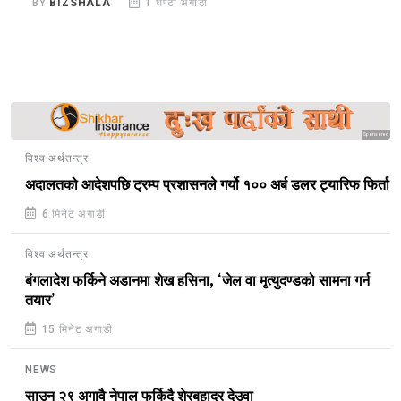
BY
BIZSHALA
1 घण्टा अगाडी
Sponsored
विश्व अर्थतन्त्र
अदालतको आदेशपछि ट्रम्प प्रशासनले गर्यो १०० अर्ब डलर ट्यारिफ फिर्ता
6 मिनेट अगाडी
विश्व अर्थतन्त्र
बंगलादेश फर्किने अडानमा शेख हसिना, ‘जेल वा मृत्युदण्डको सामना गर्न
तयार’
15 मिनेट अगाडी
NEWS
साउन २९ अगावै नेपाल फर्किदै शेरबहादुर देउवा