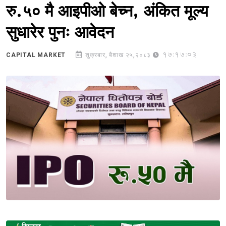
रु.५० मै आइपीओ बेच्न, अंकित मूल्य
सुधारेर पुनः आवेदन
17:17:03
CAPITAL MARKET
शुक्रबार, बैशाख २५,२०८३