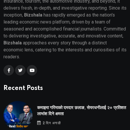
insurance, tourism, the automotive industry, and beyond, it
delivers fresh, in-depth, and investigative reporting. Since its
inception,
Bizshala
has rapidly emerged as the nation's
leading economic news platform, driven by a team of
seasoned and accomplished financial journalists. Committed
to delivering investigative, accurate, and innovative content,
Bizshala
approaches every story through a distinct
economic lens, catering to the interests and curiosities of its
readers.
Recent Posts
कमाइमा गरिमाको दमदार छलाङ, सेयरधनीलाई २० प्रतिशत
लाभांश दिने क्षमता
2 दिन अगाडी