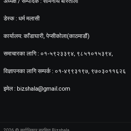
अध्यक्ष / सम्पादक : सोमनाथ बास्तोला
डेस्क : धर्म मलासी
कार्यालय: काँडाघारी, पेप्सीकोला(काठमाडौं)
समाचारका लागि : ०१-५९२३३९४, ९८५१०१५३९४,
विज्ञापनका लागि सम्पर्क : ०१-४९९३१९७, ९७०३०११६२६
इमेल :
bizshala@gmail.com
2026
© सर्वाधिकार सुरक्षित Bizshala