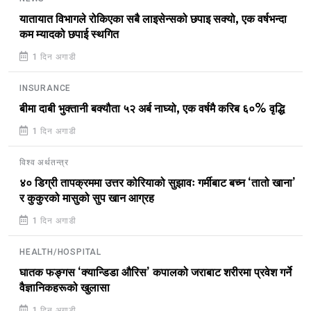
यातायात विभागले रोकिएका सबै लाइसेन्सको छपाइ सक्यो, एक वर्षभन्दा
कम म्यादको छपाई स्थगित
1 दिन अगाडी
INSURANCE
बीमा दाबी भुक्तानी बक्यौता ५२ अर्ब नाघ्यो, एक वर्षमै करिब ६०% वृद्धि
1 दिन अगाडी
विश्व अर्थतन्त्र
४० डिग्री तापक्रममा उत्तर कोरियाको सुझावः गर्मीबाट बच्न ‘तातो खाना’
र कुकुरको मासुको सुप खान आग्रह
1 दिन अगाडी
HEALTH/HOSPITAL
घातक फङ्गस ‘क्यान्डिडा औरिस’ कपालको जराबाट शरीरमा प्रवेश गर्ने
वैज्ञानिकहरूको खुलासा
1 दिन अगाडी