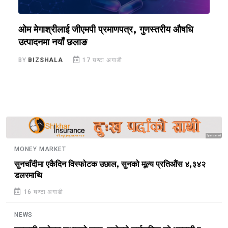
ओम मेगाश्रीलाई जीएमपी प्रमाणपत्र, गुणस्तरीय औषधि
य
उत्पादनमा नयाँ छलाङ
ए
BY
BIZSHALA
17 घण्टा अगाडी
B
Sponsored
MONEY MARKET
सुनचाँदीमा एकैदिन विस्फोटक उछाल, सुनको मूल्य प्रतिऔंस ४,३४२
डलरमाथि
16 घण्टा अगाडी
NEWS