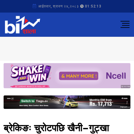
आईतवार, श्रावण २४,२०८३
01:52:13
Sponsored
Sponsored
ब्रेकिङः चुरोटपछि खैनी–गुट्खा