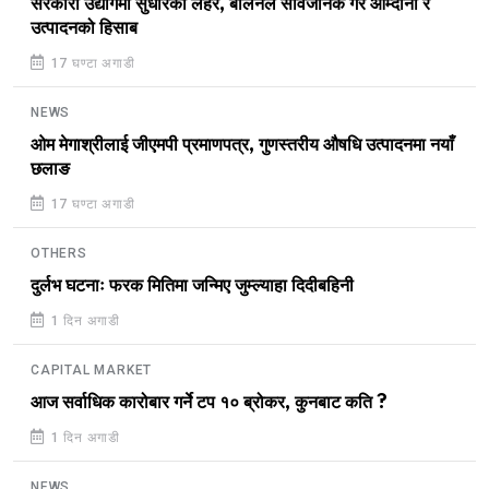
सरकारी उद्योगमा सुधारको लहर, बालेनले सार्वजनिक गरे आम्दानी र
उत्पादनको हिसाब
17 घण्टा अगाडी
NEWS
ओम मेगाश्रीलाई जीएमपी प्रमाणपत्र, गुणस्तरीय औषधि उत्पादनमा नयाँ
छलाङ
17 घण्टा अगाडी
OTHERS
दुर्लभ घटनाः फरक मितिमा जन्मिए जुम्ल्याहा दिदीबहिनी
1 दिन अगाडी
CAPITAL MARKET
आज सर्वाधिक कारोबार गर्ने टप १० ब्रोकर, कुनबाट कति ?
1 दिन अगाडी
NEWS