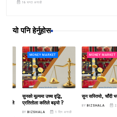
16 घण्टा अगाडी
यो पनि हेर्नुहोस
MONEY MARKET
MONEY MARKET
सुनको मूल्यमा उच्च वृद्धि,
सुन सस्तियो, चाँदी भने महङ
ीले
प्रतितोला कतिले बढ्यो ?
BY
BIZSHALA
2 दिन अग
BY
BIZSHALA
1 दिन अगाडी