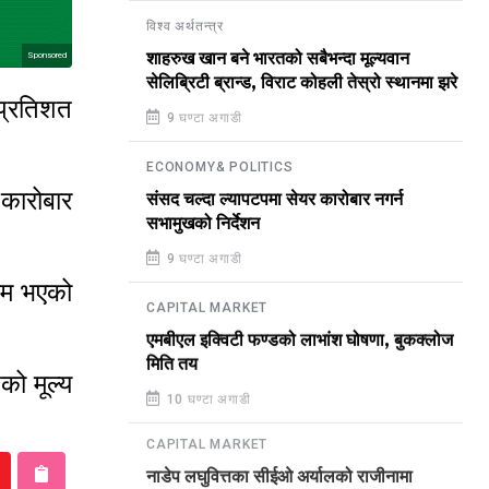
विश्व अर्थतन्त्र
शाहरुख खान बने भारतको सबैभन्दा मूल्यवान
Sponsored
सेलिब्रिटी ब्रान्ड, विराट कोहली तेस्रो स्थानमा झरे
प्रतिशत
9 घण्टा अगाडी
ECONOMY& POLITICS
 कारोबार
संसद चल्दा ल्यापटपमा सेयर कारोबार नगर्न
सभामुखको निर्देशन
9 घण्टा अगाडी
यम भएको
CAPITAL MARKET
एमबीएल इक्विटी फण्डको लाभांश घोषणा, बुकक्लोज
मिति तय
को मूल्य
10 घण्टा अगाडी
CAPITAL MARKET
नाडेप लघुवित्तका सीईओ अर्यालको राजीनामा