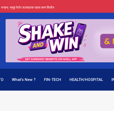
्ता भन्छन्- समूह फेरेर सञ्चालक पदमा बस्न मिल्दैन
ङ्ग पुगेन भने ध्वस्त पनि बनाउन सक्छन् !
एउटै पदमा दुई थरि तलब, वर्षमै ९२ हजार घाटा !
 प्रतिशत लाभांश दिने क्षमता
पक बनेर निरन्तर, राष्ट्र बैंक किन मौन ?
TO
What's New ?
FIN-TECH
HEALTH/HOSPITAL
I