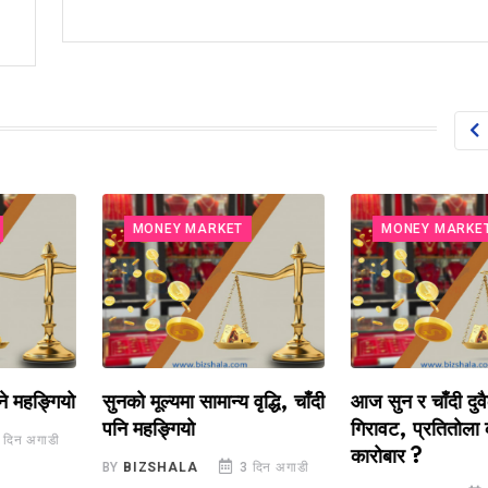
MONEY MARKET
MONEY MARKET
्गियो
सुनको मूल्यमा सामान्य वृद्धि, चाँदी
आज सुन र चाँदी दुवैको मूल
पनि महङ्गियो
गिरावट, प्रतितोला कतिमा 
ाडी
कारोबार ?
BY
BIZSHALA
3 दिन अगाडी