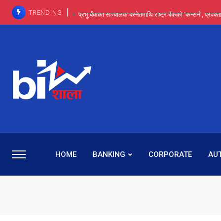
TRENDING
प्रभू बैंकका सञ्चालक बस्नेतमाथि राष्ट्र बैंकको ‘कन्सर्न’, प्रवक
इन्ट्रा-डे र सर्ट सेलिङले बजार सुधार्छन् मात्रै होइन, ढ
प्रभू बैंकमा सेञ्चुरीबाट आएका कर्मचारीमाथि हदैसम्मको विभेदः 
कमाइमा गरिमाको दमदार छलाङ, सेयरधनीलाई २०
प्रभु बैंकमा रमिता : सर्वसाधारणबाट छिरेका बस्नेत संस्था
HOME
BANKING
CORPORATE
AU