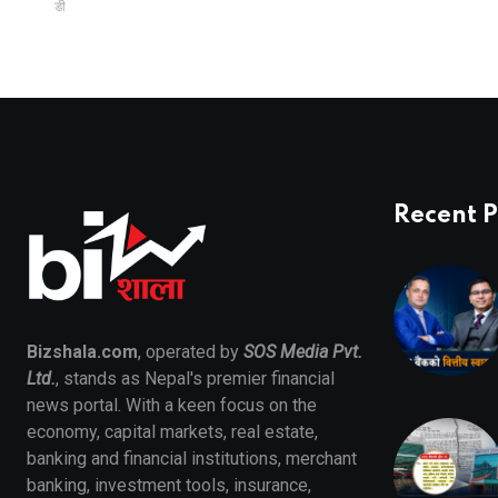
गाडी
Recent P
Bizshala.com
, operated by
SOS Media Pvt.
Ltd.
, stands as Nepal's premier financial
news portal. With a keen focus on the
economy, capital markets, real estate,
banking and financial institutions, merchant
banking, investment tools, insurance,