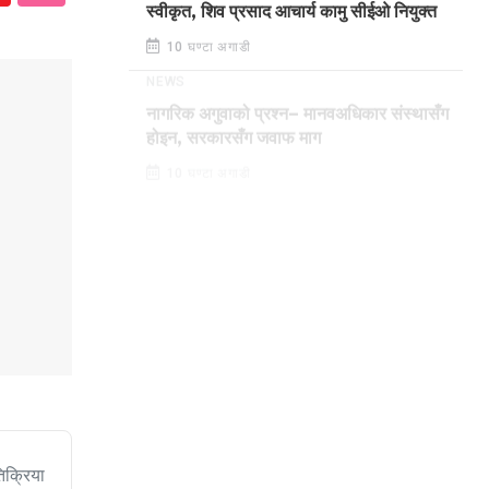
स्वीकृत, शिव प्रसाद आचार्य कामु सीईओ नियुक्त
10 घण्टा अगाडी
NEWS
नागरिक अगुवाको प्रश्न– मानवअधिकार संस्थासँग
होइन, सरकारसँग जवाफ माग
10 घण्टा अगाडी
िक्रिया