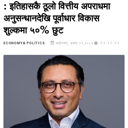
: इतिहासकै ठूलो वित्तीय अपराधमा
अनुसन्धानदेखि पूर्वाधार विकास
शुल्कमा ५०% छुट
13:32:34
ECONOMY& POLITICS
आईतवार, असार २१,२०८३