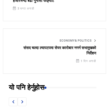
हजारभन्दा बढी गुनासा फर्छ्योट
3 घण्टा अगाडी
ECONOMY& POLITICS
संसद चल्दा ल्यापटपमा सेयर कारोबार नगर्न सभामुखको
निर्देशन
1 दिन अगाडी
यो पनि हेर्नुहोस