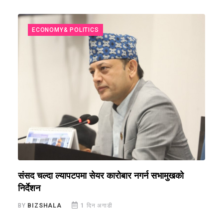
ECONOMY& POLITICS
संसद चल्दा ल्यापटपमा सेयर कारोबार नगर्न सभामुखको
न
निर्देशन
न
BY
BIZSHALA
1 दिन अगाडी
B