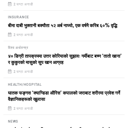
2 घण्टा अगाडी
INSURANCE
बीमा दाबी भुक्तानी बक्यौता ५२ अर्ब नाघ्यो, एक वर्षमै करिब ६०% वृद्धि
2 घण्टा अगाडी
विश्व अर्थतन्त्र
४० डिग्री तापक्रममा उत्तर कोरियाको सुझावः गर्मीबाट बच्न ‘तातो खाना’
र कुकुरको मासुको सुप खान आग्रह
2 घण्टा अगाडी
HEALTH/HOSPITAL
घातक फङ्गस ‘क्यान्डिडा औरिस’ कपालको जराबाट शरीरमा प्रवेश गर्ने
वैज्ञानिकहरूको खुलासा
2 घण्टा अगाडी
NEWS