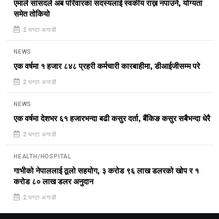
एमाले सांसदले अब परिवारका सदस्यलाई स्वकीय राख्न नपाउने, योग्यता
समेत तोकियो
2 घण्टा अगाडी
NEWS
एक वर्षमा १ हजार ८४८ प्रहरी कर्मचारी कारबाहीमा, डीआईजीसम्म परे
2 घण्टा अगाडी
NEWS
एक वर्षमा देशभर ६१ हजारभन्दा बढी कसुर दर्ता, बैंकिङ कसुर सबैभन्दा धेरै
2 घण्टा अगाडी
HEALTH/HOSPITAL
गाभीको नेपाललाई ठूलो सहयोग, ३ करोड ९६ लाख डलरको खोप र १
करोड ८० लाख डलर अनुदान
2 घण्टा अगाडी