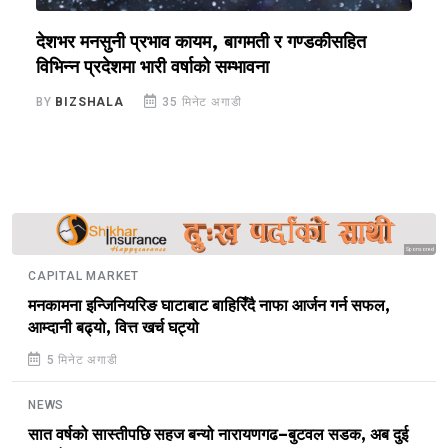
देशभर मनसुनी प्रभाव कायम, बागमती र गण्डकीसहित
प
विभिन्न प्रदेशमा भारी वर्षाको सम्भावना
न
BY
BIZSHALA
35 मिनेट अगाडी
B
Sponsored
CAPITAL MARKET
मनकामना इन्जिनियरिङ घाटाबाट बाहिरिँदै नाफा आर्जन गर्न सफल,
आम्दानी बढ्यो, वित्त खर्च घट्यो
5 मिनेट अगाडी
NEWS
सात वर्षको सास्तीपछि सहज बन्यो नारायणगढ–बुटवल सडक, अब दुई