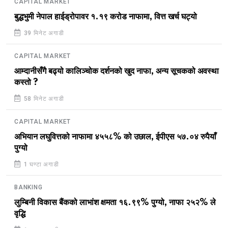
CAPITAL MARKET
बुद्धभुमी नेपाल हाईड्रोपावर १.१९ करोड नाफामा, वित्त खर्च घट्यो
39 मिनेट अगाडी
CAPITAL MARKET
आम्दानीसँगै बढ्यो कालिञ्चोक दर्शनको खुद नाफा, अन्य सूचकको अवस्था
कस्तो ?
58 मिनेट अगाडी
CAPITAL MARKET
अभियान लघुवित्तको नाफामा ४५५८% को उछाल, ईपीएस ५७.०४ रुपैयाँ
पुग्यो
1 घण्टा अगाडी
BANKING
लुम्बिनी विकास बैंकको लाभांश क्षमता १६.९९% पुग्यो, नाफा २५२% ले
वृद्धि