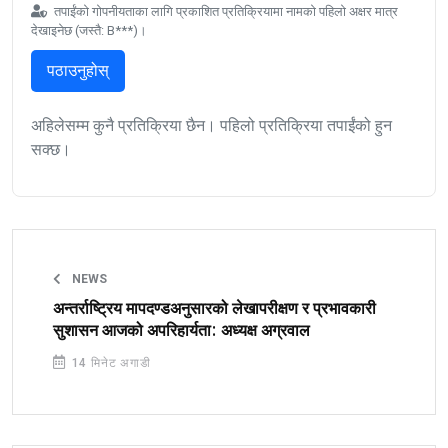
तपाईंको गोपनीयताका लागि प्रकाशित प्रतिक्रियामा नामको पहिलो अक्षर मात्र
देखाइनेछ (जस्तै: B***)।
पठाउनुहोस्
अहिलेसम्म कुनै प्रतिक्रिया छैन। पहिलो प्रतिक्रिया तपाईंको हुन
सक्छ।
NEWS
अन्तर्राष्ट्रिय मापदण्डअनुसारको लेखापरीक्षण र प्रभावकारी
सुशासन आजको अपरिहार्यता: अध्यक्ष अग्रवाल
14 मिनेट अगाडी