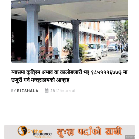
ग्यासमा कृत्रिम अभाव वा कालोबजारी भए ९८५१११६७७३ मा
न
उजुरी गर्न मन्त्रालयको आग्रह
न
BY
BIZSHALA
28 मिनेट अगाडी
B
Sponsored