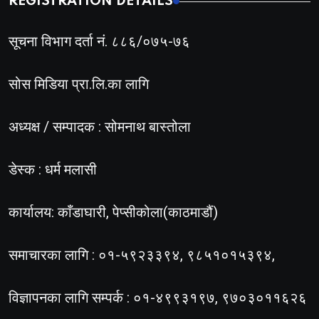
REGISTRATION DETAILS
सूचना विभाग दर्ता नं. ८८६/०७५-७६
सोस मिडिया प्रा.लि.का लागि
अध्यक्ष / सम्पादक : सोमनाथ बास्तोला
डेस्क : धर्म मलासी
कार्यालय: काँडाघारी, पेप्सीकोला(काठमाडौं)
समाचारका लागि : ०१-५९२३३९४, ९८५१०१५३९४,
विज्ञापनका लागि सम्पर्क : ०१-४९९३१९७, ९७०३०११६२६