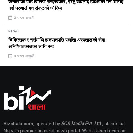
कर्णालीको पाठ बिर्सियो राष्ट्रबैंकले, प्रभु बैंकलाई टेकओभर गर्न ढिलाइ
गर्दा प्रणालीगत संकटको जोखिम
3 घण्टा अगाडी
NEWS
चिकित्सक र नर्समाथि हातपातपछि पलाँता अस्पतालको सेवा
अनिश्चितकालका लागि बन्द
3 घण्टा अगाडी
Bizshala.com
, operated by
SOS Media Pvt. Ltd.
, stands as
Nepal's premier financial news portal. With a keen focus on