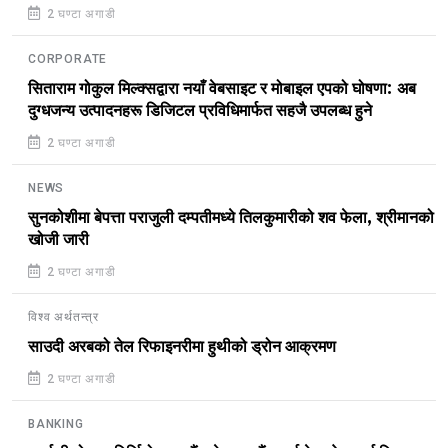
2 घण्टा अगाडी
CORPORATE
सिताराम गोकुल मिल्क्सद्वारा नयाँ वेबसाइट र मोबाइल एपको घोषणा: अब
दुग्धजन्य उत्पादनहरू डिजिटल प्रविधिमार्फत सहजै उपलब्ध हुने
2 घण्टा अगाडी
NEWS
सुनकोशीमा बेपत्ता पराजुली दम्पतीमध्ये तिलकुमारीको शव फेला, श्रीमानको
खोजी जारी
2 घण्टा अगाडी
विश्व अर्थतन्त्र
साउदी अरबको तेल रिफाइनरीमा हुथीको ड्रोन आक्रमण
2 घण्टा अगाडी
BANKING