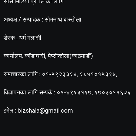
सोस मिडिया प्रा.लि.का लागि
अध्यक्ष / सम्पादक : सोमनाथ बास्तोला
डेस्क : धर्म मलासी
कार्यालय: काँडाघारी, पेप्सीकोला(काठमाडौं)
समाचारका लागि : ०१-५९२३३९४, ९८५१०१५३९४,
विज्ञापनका लागि सम्पर्क : ०१-४९९३१९७, ९७०३०११६२६
इमेल :
bizshala@gmail.com