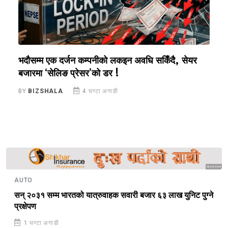
भदौसम्म एक दर्जन कम्पनीको लकइन अवधि सकिँदै, सेयर
प
बजारमा ‘सेलिङ प्रेसर’को डर !
१
BY
BIZSHALA
4 घण्टा अगाडी
B
Sponsored
AUTO
सन् २०३१ सम्म भारतको यात्रुवाहक सवारी बजार ६३ लाख युनिट पुग्ने
प्रक्षेपण
1 घण्टा अगाडी