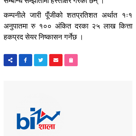
सम्बन्धि सम्झौतामा हस्ताक्षर गरेका छन् ।
कम्पनीले जारी पूँजीको शतप्रतिशत अर्थात १ः१
अनुपातमा रु १०० अंकित दरका २५ लाख कित्ता
हकप्रद सेयर निष्कासन गर्नेछ ।