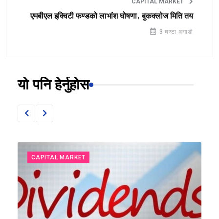
CAPITAL MARKET
एमबीएल इक्विटी फण्डको लाभांश घोषणा, बुकक्लोज मिति तय
3 घण्टा अगाडी
यो पनि हेर्नुहोस
CAPITAL MARKET