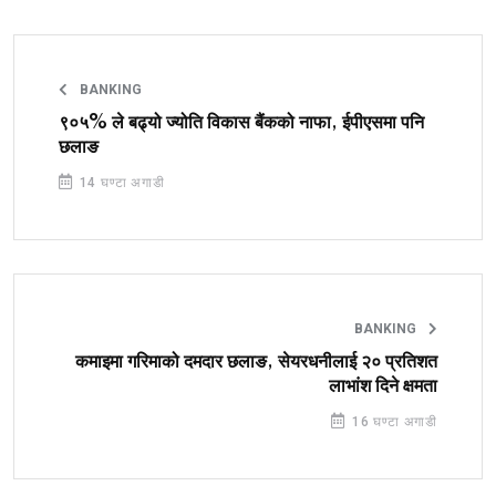
BANKING
९०५% ले बढ्यो ज्योति विकास बैंकको नाफा, ईपीएसमा पनि
छलाङ
14 घण्टा अगाडी
BANKING
कमाइमा गरिमाको दमदार छलाङ, सेयरधनीलाई २० प्रतिशत
लाभांश दिने क्षमता
16 घण्टा अगाडी