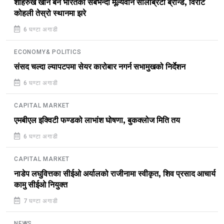
शाहरुख खान बने भारतको सबैभन्दा मूल्यवान सेलिब्रिटी ब्रान्ड, विराट
कोहली तेस्रो स्थानमा झरे
6 घण्टा अगाडी
ECONOMY& POLITICS
संसद चल्दा ल्यापटपमा सेयर कारोबार नगर्न सभामुखको निर्देशन
6 घण्टा अगाडी
CAPITAL MARKET
एमबीएल इक्विटी फण्डको लाभांश घोषणा, बुकक्लोज मिति तय
6 घण्टा अगाडी
CAPITAL MARKET
नाडेप लघुवित्तका सीईओ अर्यालको राजीनामा स्वीकृत, शिव प्रसाद आचार्य
कामु सीईओ नियुक्त
7 घण्टा अगाडी
NEWS