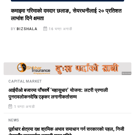
ि
कमाइमा गरिमाको दमदार छलाङ, सेयरधनीलाई २० प्रतिशत
ल
लाभांश दिने क्षमता
२
BY
BIZSHALA
16 घण्टा अगाडी
B
Sponsored
CAPITAL MARKET
आईपीओ बजारमा पाँचवर्षे ‘महासुधार’ योजना: लटरी प्रणाली
पुनरावलोकनदेखि एङ्कर लगानीकर्तासम्म
1 घण्टा अगाडी
NEWS
पूर्वाधार क्षेत्रमा दक्ष श्रमिक अभाव समाधान गर्न सरकारको पहल, निजी