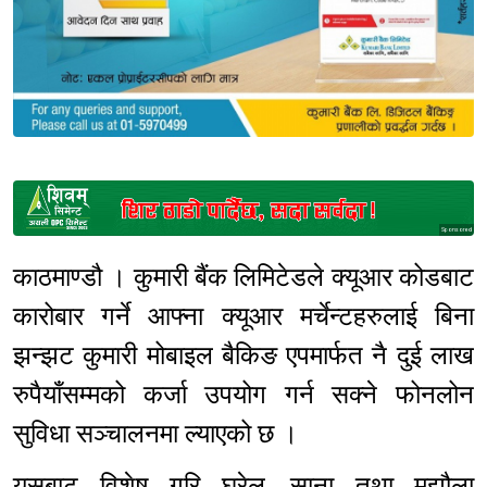
Sponsored
काठमाण्डौ । कुमारी बैंक लिमिटेडले क्यूआर कोडबाट
कारोबार गर्ने आफ्ना क्यूआर मर्चेन्टहरुलाई बिना
झन्झट कुमारी मोबाइल बैकिङ एपमार्फत नै दुई लाख
रुपैयाँसम्मको कर्जा उपयोग गर्न सक्ने फोनलोन
सुविधा सञ्चालनमा ल्याएको छ ।
यसबाट विशेष गरि घरेलु, साना तथा मझौला