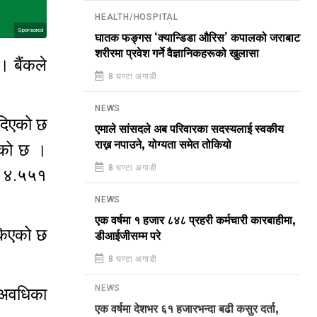
HEALTH/HOSPITAL
Sponsored
घातक फङ्गस ‘क्यान्डिडा औरिस’ कपालको जराबाट
शरीरमा प्रवेश गर्ने वैज्ञानिकहरूको खुलासा
। बैंकले
8 घण्टा अगाडी
NEWS
 दिएको छ
एमाले सांसदले अब परिवारका सदस्यलाई स्वकीय
राख्न नपाउने, योग्यता समेत तोकियो
ेको छ ।
8 घण्टा अगाडी
गि ४.५५१
NEWS
एक वर्षमा १ हजार ८४८ प्रहरी कर्मचारी कारबाहीमा,
ोकिएको छ
डीआईजीसम्म परे
8 घण्टा अगाडी
 अवधिका
NEWS
एक वर्षमा देशभर ६१ हजारभन्दा बढी कसुर दर्ता,