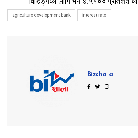
बिडिङ्गका लागि भने ४.५१०० प्रतिशत ब्य
agriculture development bank
interest rate
Bizshala