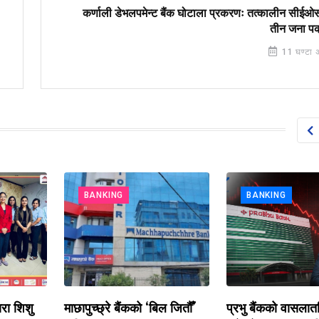
कर्णाली डेभलपमेन्ट बैंक घोटाला प्रकरणः तत्कालीन सीईओ
तीन जना पक
11 घण्टा 
BANKING
BANKING
िशु
माछापुच्छ्रे बैंकको ‘बिल जितौँ’
प्रभु बैंकको वासलातभित्र