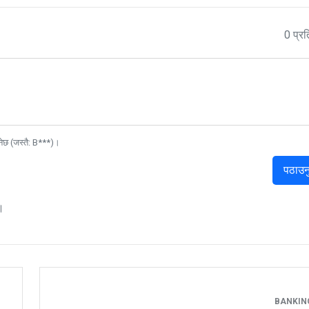
0 प्रत
नेछ (जस्तै: B***)।
पठाउन
।
BANKI