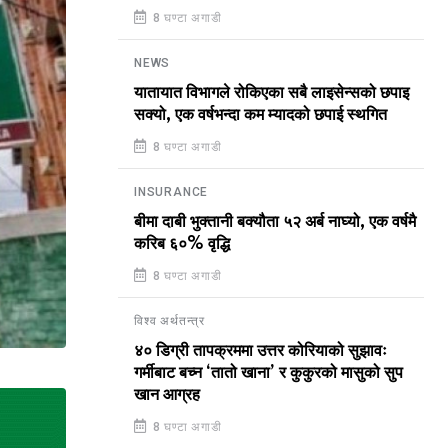
8 घण्टा अगाडी
NEWS
यातायात विभागले रोकिएका सबै लाइसेन्सको छपाइ
सक्यो, एक वर्षभन्दा कम म्यादको छपाई स्थगित
8 घण्टा अगाडी
INSURANCE
बीमा दाबी भुक्तानी बक्यौता ५२ अर्ब नाघ्यो, एक वर्षमै
करिब ६०% वृद्धि
8 घण्टा अगाडी
विश्व अर्थतन्त्र
४० डिग्री तापक्रममा उत्तर कोरियाको सुझावः
गर्मीबाट बच्न ‘तातो खाना’ र कुकुरको मासुको सुप
खान आग्रह
8 घण्टा अगाडी