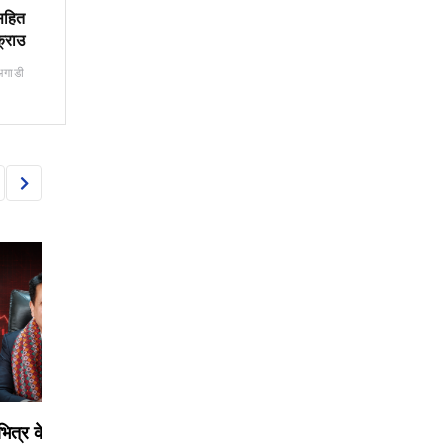
सहित
्राउ
अगाडी
BANKING
BANKING
 के
लाभाशं घोषणा गर्ने पहिलो बैंक
कर्णाली डेभलपमेन्ट बैंक