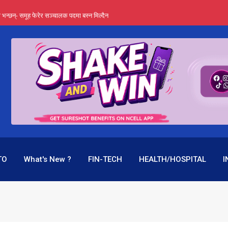
्ता भन्छन्- समूह फेरेर सञ्चालक पदमा बस्न मिल्दैन
ङ्ग पुगेन भने ध्वस्त पनि बनाउन सक्छन् !
एउटै पदमा दुई थरि तलब, वर्षमै ९२ हजार घाटा !
 प्रतिशत लाभांश दिने क्षमता
पक बनेर निरन्तर, राष्ट्र बैंक किन मौन ?
TO
What's New ?
FIN-TECH
HEALTH/HOSPITAL
I