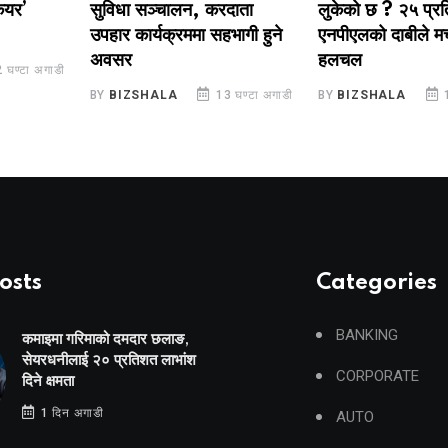
सुविधा सञ्चालन, करदाता
लुकेको छ ? २५ प्रतिशत
उपहार कार्यक्रममा सहभागी हुने
एनपीएलको दाबीले मच्चायो
अवसर
हलचल
 अगाडी
BY
BIZSHALA
13 घण्टा अगाडी
BY
BIZSHALA
14 घण्
osts
Categories
BANKING
कमाइमा गरिमाको दमदार छलाङ,
सेयरधनीलाई २० प्रतिशत लाभांश
CORPORATE
दिने क्षमता
1 दिन अगाडी
AUTO