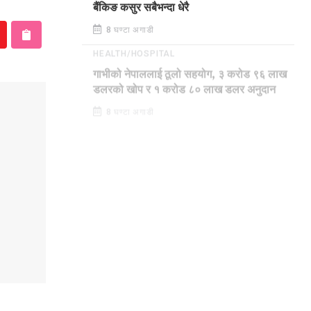
बैंकिङ कसुर सबैभन्दा धेरै
8 घण्टा अगाडी
HEALTH/HOSPITAL
गाभीको नेपाललाई ठूलो सहयोग, ३ करोड ९६ लाख
डलरको खोप र १ करोड ८० लाख डलर अनुदान
8 घण्टा अगाडी