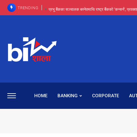
TRENDING
प्रभू बैंकका सञ्चालक बस्नेतमाथि राष्ट्र बैंकको ‘कन्सर्न’, प्रवक
इन्ट्रा-डे र सर्ट सेलिङले बजार सुधार्छन् मात्रै होइन, ढ
प्रभू बैंकमा सेञ्चुरीबाट आएका कर्मचारीमाथि हदैसम्मको विभेदः 
कमाइमा गरिमाको दमदार छलाङ, सेयरधनीलाई २०
प्रभु बैंकमा रमिता : सर्वसाधारणबाट छिरेका बस्नेत संस्था
HOME
BANKING
CORPORATE
AU