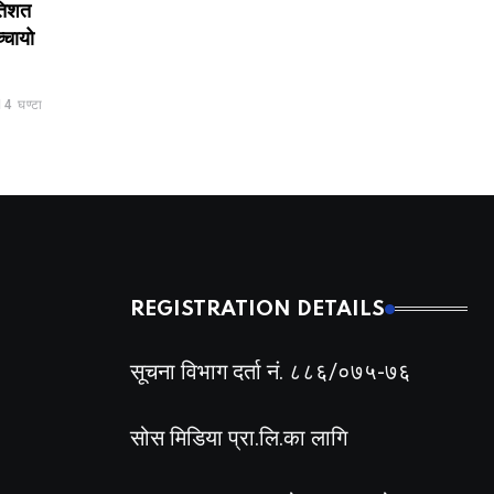
बन्यो कामना सेवा विकास बैंक,
प्रकरणः तत्कालीन सी
कति गर्यो प्रस्ताव ?
तीन जना पक्राउ
BY
BIZSHALA
9 घण्टा अगाडी
BY
BIZSHALA
11 घण
टा अगाडी
REGISTRATION DETAILS
सूचना विभाग दर्ता नं. ८८६/०७५-७६
सोस मिडिया प्रा.लि.का लागि