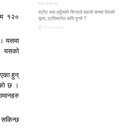
विश्व अर्थतन्त्र
तम १२०
स्ट्रेट अफ हर्मुजको चिन्ताले बढायो कच्चा तेलको
मूल्य, प्रतिब्यारेल कति पुग्यो ?
2 घण्टा अगाडी
छ । यसमा
 । यसको
एका हुन्
ेको छ ।
सामानहरु
न सकिन्छ