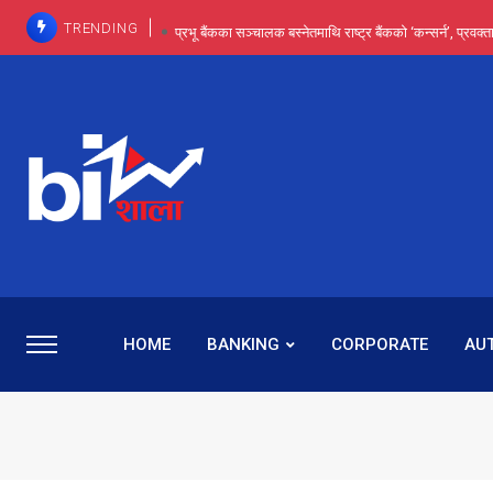
TRENDING
प्रभू बैंकका सञ्चालक बस्नेतमाथि राष्ट्र बैंकको ‘कन्सर्न’, प्रवक
इन्ट्रा-डे र सर्ट सेलिङले बजार सुधार्छन् मात्रै होइन, ढ
प्रभू बैंकमा सेञ्चुरीबाट आएका कर्मचारीमाथि हदैसम्मको विभेदः 
कमाइमा गरिमाको दमदार छलाङ, सेयरधनीलाई २०
प्रभु बैंकमा रमिता : सर्वसाधारणबाट छिरेका बस्नेत संस्था
HOME
BANKING
CORPORATE
AU