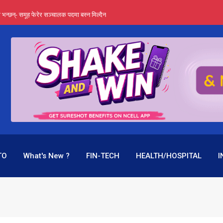
्ता भन्छन्- समूह फेरेर सञ्चालक पदमा बस्न मिल्दैन
ङ्ग पुगेन भने ध्वस्त पनि बनाउन सक्छन् !
एउटै पदमा दुई थरि तलब, वर्षमै ९२ हजार घाटा !
 प्रतिशत लाभांश दिने क्षमता
पक बनेर निरन्तर, राष्ट्र बैंक किन मौन ?
TO
What's New ?
FIN-TECH
HEALTH/HOSPITAL
I