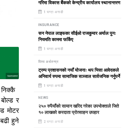
गरिमा विकास बैंकको केन्द्रीय कार्यालय स्थानान्तरण
1 घण्टा अगाडी
INSURANCE
सन नेपाल लाइफका सीईओ राजकुमार अर्याल पुनः
नियमति काममा फर्किए
1 घण्टा अगाडी
विश्व अर्थतन्त्र
ट्रम्प प्रशासनको नयाँ योजनाः थप भिसा आवेदकले
अनिवार्य रुपमा सामाजिक सञ्जाल सार्वजनिक गर्नुपर्ने
Sponsored
1 घण्टा अगाडी
।
निक्कै
बोल्ड र
NEWS
२५० रुपैयाँको सामान खरिद गरेका उपभोक्ताले जिते
्ड मोटर
१० लाखको करदाता प्रोत्साहन उपहार
ढी हुने
2 घण्टा अगाडी