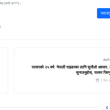
नेछ (जस्तै: B***)।
पठाउन
।
AUT
पल्सरको २५ वर्ष: नेपाली राइडरका लागि सुनौलो अवसर,
सुनाउनुहोस्, पल्सर जित्न
1 दिन 