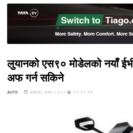
लुयानको एस९० मोडेलको नयाँ ईभी
अफ गर्न सकिने
14:16:51
AUTO
आईतवार, असार २,२०८१