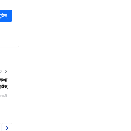
ुहोस्
O
 कथा
ुहोस्
अगाडी