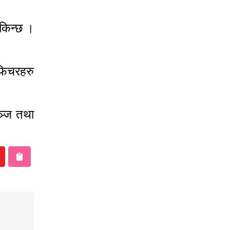
किन्छ ।
फिचरहरु
ञ्ज तथा