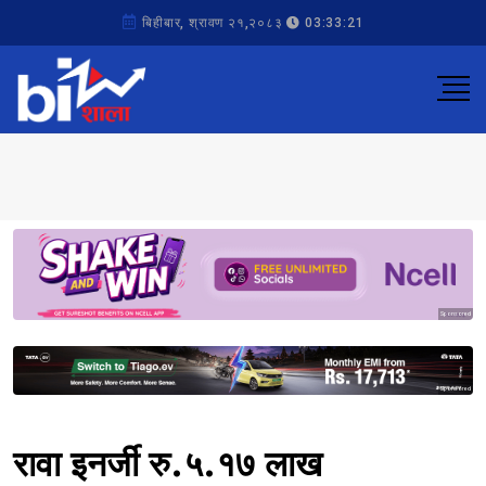
बिहीबार, श्रावण २१,२०८३
03:33:21
Sponsored
Sponsored
रावा इनर्जी रु.५.१७ लाख