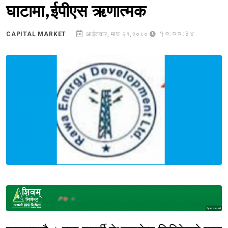
घाटामा,ईपीएस ऋणात्मक
10:00:34
CAPITAL MARKET
आईतवार, माघ २१,२०८०
Sponsored