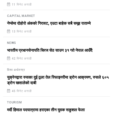
11 मिनेट अगाडी
CAPITAL MARKET
नेप्सेमा दोहोरो अंकको गिरावट, एउटा बाहेक सबै समूह राताम्मे
13 मिनेट अगाडी
NEWS
भारतीय प्रधानसेनापति धिरज सेठ साउन ३१ गते नेपाल आउँदै
42 मिनेट अगाडी
विश्व अर्थतन्त्र
युक्रेनद्वारा रुसका दुई ठूला तेल रिफाइनरीमा ड्रोन आक्रमण, रुसले ६०५
ड्रोन खसालेको दाबी
45 मिनेट अगाडी
TOURISM
मर्दी हिमाल पदयात्रामा हराएका तीन युवक सकुशल फेला