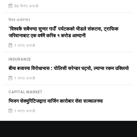
50 मिनेट अगाडी
विश्व अर्थतन्त्र
‘विश्वकै सबैभन्दा सुन्दर गाउँ’ पर्यटकको भीडले संकटमा, ट्राफिक
जरिवानाबाट एक वर्षमै करिब १ करोड आम्दानी
1 घण्टा अगाडी
INSURANCE
बीमा बजारमा विरोधाभास : पोलिसी सरेन्डर घट्यो, ल्याप्स रकम उक्लियो
1 घण्टा अगाडी
CAPITAL MARKET
भिजन सेक्युरिटिजद्वारा मार्जिन कारोबार सेवा सञ्चालनमा
1 घण्टा अगाडी