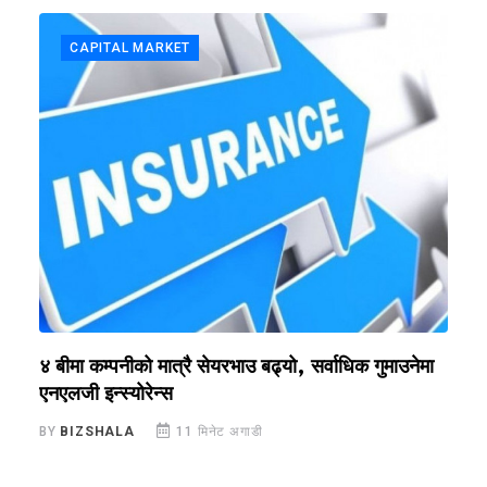
CAPITAL MARKET
४ बीमा कम्पनीको मात्रै सेयरभाउ बढ्यो, सर्वाधिक गुमाउनेमा
न
एनएलजी इन्स्योरेन्स
B
BY
BIZSHALA
11 मिनेट अगाडी