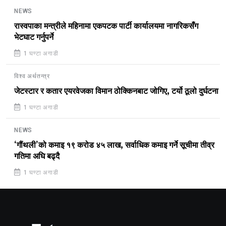
NEWS
रास्वपाका मन्त्रीले महिनामा एकपटक पार्टी कार्यालयमा नागरिकसँग
भेटघाट गर्नुपर्ने
1 घण्टा अगाडी
विश्व अर्थतन्त्र
जेटस्टार र कतार एयरवेजका विमान ठोक्किनबाट जोगिए, टर्यो ठूलो दुर्घटना
1 घण्टा अगाडी
NEWS
‘गौंथली’को कमाइ १९ करोड ४५ लाख, सर्वाधिक कमाइ गर्ने सूचीमा तीव्र
गतिमा अघि बढ्दै
1 घण्टा अगाडी