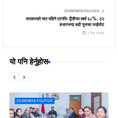
ECONOMY& POLITICS
सरकारको चार महिने प्रगतिः पूँजीगत खर्च ६८%, ३२
हजारभन्दा बढी गुनासा फर्छ्योट
1 दिन अगाडी
यो पनि हेर्नुहोस
ECONOMY& POLITICS