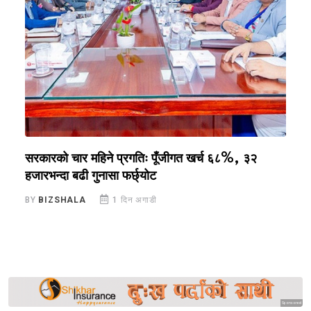
सरकारको चार महिने प्रगतिः पूँजीगत खर्च ६८%, ३२
स
हजारभन्दा बढी गुनासा फर्छ्योट
नि
BY
BIZSHALA
1 दिन अगाडी
B
Sponsored