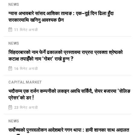
NEWS
ग्यास अभावबारे सांसद आशिका तामाङ : एक–दुई दिन ढिला हुँदा
सरकारमाथि खनिनु आवश्यक छैन
11 मिनेट अगाडी
NEWS
सिंहदरबारको नाम फेर्ने ढकालको प्रस्तावमा राप्रपा प्रवक्ता श्रेष्ठको
कटाक्ष तपाईँको नाम ‘गोबर’ राखे हुन्न ?
16 मिनेट अगाडी
CAPITAL MARKET
भदौसम्म एक दर्जन कम्पनीको लकइन अवधि सकिँदै, सेयर बजारमा ‘सेलिङ
प्रेसर’को डर !
23 मिनेट अगाडी
NEWS
सर्वोच्चको पुनरवलोकन आदेशबारे गगन थापा : हामी शानका साथ अदालत