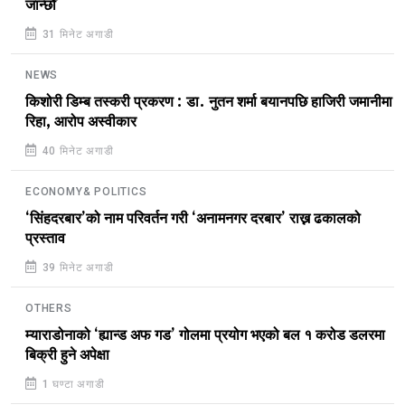
जान्छौँ
31 मिनेट अगाडी
NEWS
किशोरी डिम्ब तस्करी प्रकरण : डा. नुतन शर्मा बयानपछि हाजिरी जमानीमा
रिहा, आरोप अस्वीकार
40 मिनेट अगाडी
ECONOMY& POLITICS
‘सिंहदरबार’को नाम परिवर्तन गरी ‘अनामनगर दरबार’ राख्न ढकालको
प्रस्ताव
39 मिनेट अगाडी
OTHERS
म्याराडोनाको ‘ह्यान्ड अफ गड’ गोलमा प्रयोग भएको बल १ करोड डलरमा
बिक्री हुने अपेक्षा
1 घण्टा अगाडी