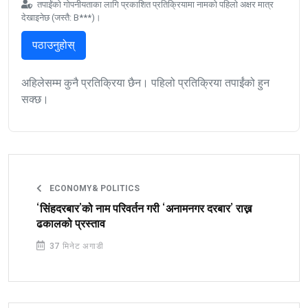
तपाईंको गोपनीयताका लागि प्रकाशित प्रतिक्रियामा नामको पहिलो अक्षर मात्र
देखाइनेछ (जस्तै: B***)।
पठाउनुहोस्
अहिलेसम्म कुनै प्रतिक्रिया छैन। पहिलो प्रतिक्रिया तपाईंको हुन
सक्छ।
ECONOMY& POLITICS
‘सिंहदरबार’को नाम परिवर्तन गरी ‘अनामनगर दरबार’ राख्न
ढकालको प्रस्ताव
37 मिनेट अगाडी