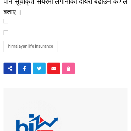
पनि सूचीकृत सेयरमा लगानीको दायरा बढाउने कर्णले
बताए ।
himalayan life insurance