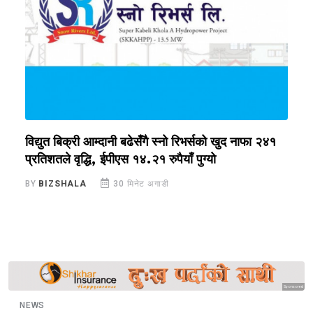
विद्युत बिक्री आम्दानी बढेसँगै स्नो रिभर्सको खुद नाफा २४१
घ
प्रतिशतले वृद्धि, ईपीएस १४.२१ रुपैयाँ पुग्यो
न
BY
BIZSHALA
30 मिनेट अगाडी
B
Sponsored
NEWS