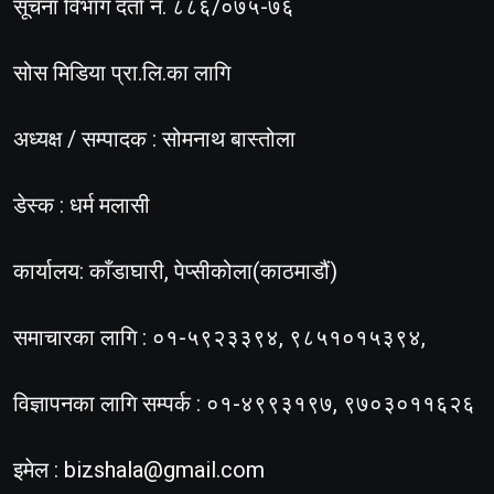
सूचना विभाग दर्ता नं. ८८६/०७५-७६
सोस मिडिया प्रा.लि.का लागि
अध्यक्ष / सम्पादक : सोमनाथ बास्तोला
डेस्क : धर्म मलासी
कार्यालय: काँडाघारी, पेप्सीकोला(काठमाडौं)
समाचारका लागि : ०१-५९२३३९४, ९८५१०१५३९४,
विज्ञापनका लागि सम्पर्क : ०१-४९९३१९७, ९७०३०११६२६
इमेल :
bizshala@gmail.com