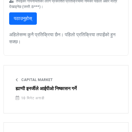
तपाईंको गोपनीयताका लागि प्रकाशित प्रतिक्रियामा नामको पहिलो अक्षर मात्र
देखाइनेछ (जस्तै: B***)।
पठाउनुहोस्
अहिलेसम्म कुनै प्रतिक्रिया छैन। पहिलो प्रतिक्रिया तपाईंको हुन
सक्छ।
CAPITAL MARKET
ह्याप्पी इनर्जीले आईपीओ निष्कासन गर्ने
10 मिनेट अगाडी