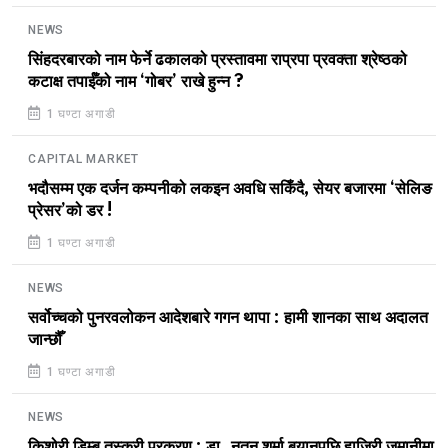
NEWS
सिंहदरबारको नाम फेर्ने ढकालको प्रस्तावमा राप्रपा प्रवक्ता श्रेष्ठको
कटाक्ष तपाईँको नाम ‘गोबर’ राखे हुन्न ?
1 घण्टा अगाडी
CAPITAL MARKET
भदौसम्म एक दर्जन कम्पनीको लकइन अवधि सकिँदै, सेयर बजारमा ‘सेलिङ
प्रेसर’को डर !
1 घण्टा अगाडी
NEWS
सर्वोच्चको पुनरवलोकन आदेशबारे गगन थापा : हामी शानका साथ अदालत
जान्छौँ
1 घण्टा अगाडी
NEWS
किशोरी डिम्ब तस्करी प्रकरण : डा. नुतन शर्मा बयानपछि हाजिरी जमानीमा