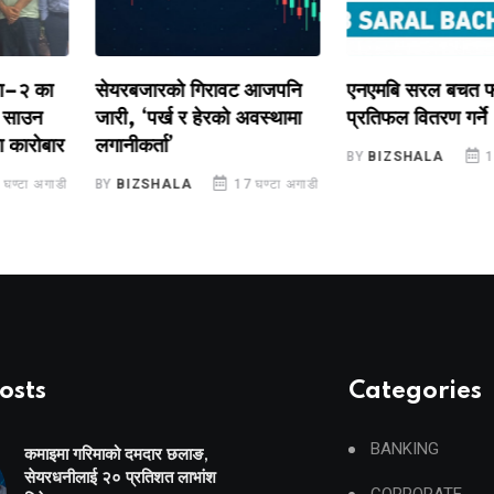
 का
सेयरबजारको गिरावट आजपनि
एनएमबि सरल बचत फण्ड-
उन
जारी, ‘पर्ख र हेरको अवस्थामा
प्रतिफल वितरण गर्ने
रोबार
लगानीकर्ता’
BY
BIZSHALA
18 घण्
 अगाडी
BY
BIZSHALA
17 घण्टा अगाडी
osts
Categories
BANKING
कमाइमा गरिमाको दमदार छलाङ,
सेयरधनीलाई २० प्रतिशत लाभांश