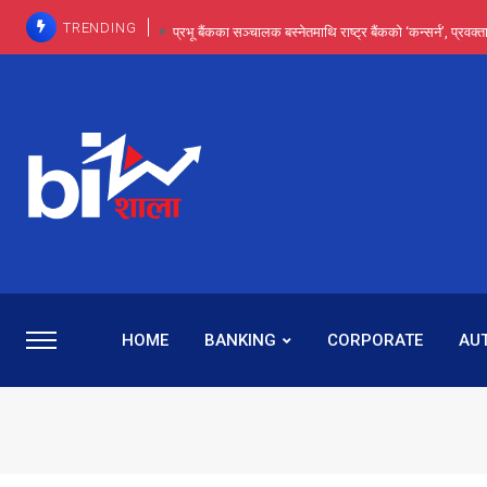
TRENDING
प्रभू बैंकका सञ्चालक बस्नेतमाथि राष्ट्र बैंकको ‘कन्सर्न’, प्रवक
इन्ट्रा-डे र सर्ट सेलिङले बजार सुधार्छन् मात्रै होइन, ढ
प्रभू बैंकमा सेञ्चुरीबाट आएका कर्मचारीमाथि हदैसम्मको विभेदः 
कमाइमा गरिमाको दमदार छलाङ, सेयरधनीलाई २०
प्रभु बैंकमा रमिता : सर्वसाधारणबाट छिरेका बस्नेत संस्था
HOME
BANKING
CORPORATE
AU