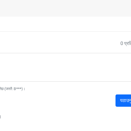
0 प्रत
नेछ (जस्तै: B***)।
पठाउन
।