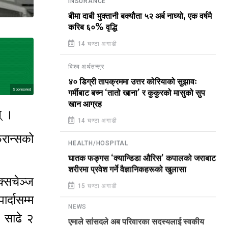
INSURANCE
बीमा दाबी भुक्तानी बक्यौता ५२ अर्ब नाघ्यो, एक वर्षमै
करिब ६०% वृद्धि
14 घण्टा अगाडी
विश्व अर्थतन्त्र
४० डिग्री तापक्रममा उत्तर कोरियाको सुझावः
Sponsored
गर्मीबाट बच्न ‘तातो खाना’ र कुकुरको मासुको सुप
खान आग्रह
न् ।
14 घण्टा अगाडी
्रान्सको
HEALTH/HOSPITAL
घातक फङ्गस ‘क्यान्डिडा औरिस’ कपालको जराबाट
शरीरमा प्रवेश गर्ने वैज्ञानिकहरूको खुलासा
्सचेञ्ज
15 घण्टा अगाडी
्दासम्म
NEWS
 साढे २
एमाले सांसदले अब परिवारका सदस्यलाई स्वकीय