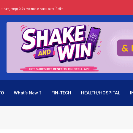
्ता भन्छन्- समूह फेरेर सञ्चालक पदमा बस्न मिल्दैन
ङ्ग पुगेन भने ध्वस्त पनि बनाउन सक्छन् !
एउटै पदमा दुई थरि तलब, वर्षमै ९२ हजार घाटा !
 प्रतिशत लाभांश दिने क्षमता
पक बनेर निरन्तर, राष्ट्र बैंक किन मौन ?
TO
What's New ?
FIN-TECH
HEALTH/HOSPITAL
I