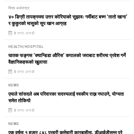
विश्व अर्थतन्त्र
४० डिग्री तापक्रममा उत्तर कोरियाको सुझावः गर्मीबाट बच्न ‘तातो खाना’
र कुकुरको मासुको सुप खान आग्रह
8 घण्टा अगाडी
HEALTH/HOSPITAL
घातक फङ्गस ‘क्यान्डिडा औरिस’ कपालको जराबाट शरीरमा प्रवेश गर्ने
वैज्ञानिकहरूको खुलासा
8 घण्टा अगाडी
NEWS
एमाले सांसदले अब परिवारका सदस्यलाई स्वकीय राख्न नपाउने, योग्यता
समेत तोकियो
8 घण्टा अगाडी
NEWS
एक वर्षमा १ हजार ८४८ प्रहरी कर्मचारी कारबाहीमा, डीआईजीसम्म परे