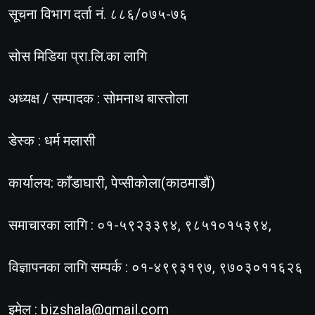
सूचना विभाग दर्ता नं. ८८६/०७५-७६
सोस मिडिया प्रा.लि.का लागि
अध्यक्ष / सम्पादक : सोमनाथ बास्तोला
डेस्क : धर्म मलासी
कार्यालय: काँडाघारी, पेप्सीकोला(काठमाडौं)
समाचारका लागि : ०१-५९२३३९४, ९८५१०१५३९४,
विज्ञापनका लागि सम्पर्क : ०१-४९९३१९७, ९७०३०११६२६
इमेल :
bizshala@gmail.com