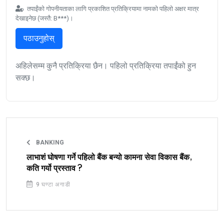
तपाईंको गोपनीयताका लागि प्रकाशित प्रतिक्रियामा नामको पहिलो अक्षर मात्र
देखाइनेछ (जस्तै: B***)।
पठाउनुहोस्
अहिलेसम्म कुनै प्रतिक्रिया छैन। पहिलो प्रतिक्रिया तपाईंको हुन
सक्छ।
BANKING
लाभाशं घोषणा गर्ने पहिलो बैंक बन्यो कामना सेवा विकास बैंक,
कति गर्यो प्रस्ताव ?
9 घण्टा अगाडी