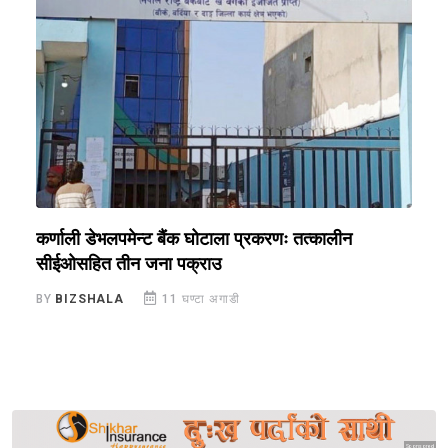
क,
कर्णाली डेभलपमेन्ट बैंक घोटाला प्रकरणः तत्कालीन
म
सीईओसहित तीन जना पक्राउ
स
BY
BIZSHALA
11 घण्टा अगाडी
B
Sponsored