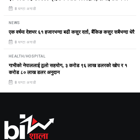
8 घण्टा अगाडी
NEWS
एक वर्षमा देशभर ६१ हजारभन्दा बढी कसुर दर्ता, बैंकिङ कसुर सबैभन्दा धेरै
8 घण्टा अगाडी
HEALTH/HOSPITAL
गाभीको नेपाललाई ठूलो सहयोग, ३ करोड ९६ लाख डलरको खोप र १
करोड ८० लाख डलर अनुदान
8 घण्टा अगाडी