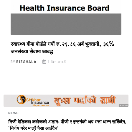
स्वास्थ्य बीमा बोर्डले गर्यो रु.२९.८६ अर्ब भुक्तानी, ३६%
ब
जनसंख्या सेवामा आबद्ध
६
BY
BIZSHALA
1 दिन अगाडी
B
Sponsored
NEWS
निजी मेडिकल कलेजको अडानः पीजी र इन्टर्नको थप भत्ता धान्न सकिँदैन,
‘निर्णय गरेर मात्रै पैसा आउँदैन’