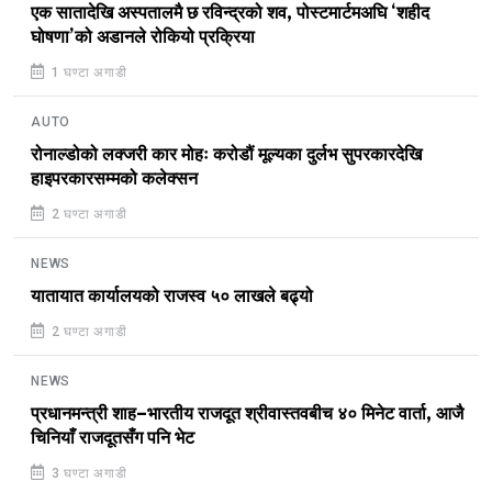
एक सातादेखि अस्पतालमै छ रविन्द्रको शव, पोस्टमार्टमअघि ‘शहीद
घोषणा’को अडानले रोकियो प्रक्रिया
1 घण्टा अगाडी
AUTO
रोनाल्डोको लक्जरी कार मोहः करोडौं मूल्यका दुर्लभ सुपरकारदेखि
हाइपरकारसम्मको कलेक्सन
2 घण्टा अगाडी
NEWS
यातायात कार्यालयको राजस्व ५० लाखले बढ्यो
2 घण्टा अगाडी
NEWS
प्रधानमन्त्री शाह–भारतीय राजदूत श्रीवास्तवबीच ४० मिनेट वार्ता, आजै
चिनियाँ राजदूतसँग पनि भेट
3 घण्टा अगाडी