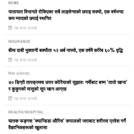
NEWS
यातायात विभागले रोकिएका सबै लाइसेन्सको छपाइ सक्यो, एक वर्षभन्दा
कम म्यादको छपाई स्थगित
16 घण्टा अगाडी
INSURANCE
बीमा दाबी भुक्तानी बक्यौता ५२ अर्ब नाघ्यो, एक वर्षमै करिब ६०% वृद्धि
16 घण्टा अगाडी
विश्व अर्थतन्त्र
४० डिग्री तापक्रममा उत्तर कोरियाको सुझावः गर्मीबाट बच्न ‘तातो खाना’
र कुकुरको मासुको सुप खान आग्रह
16 घण्टा अगाडी
HEALTH/HOSPITAL
घातक फङ्गस ‘क्यान्डिडा औरिस’ कपालको जराबाट शरीरमा प्रवेश गर्ने
वैज्ञानिकहरूको खुलासा