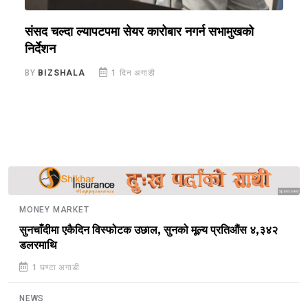
संसद चल्दा ल्यापटपमा सेयर कारोबार नगर्न सभामुखको
न
निर्देशन
न
BY
BIZSHALA
1 दिन अगाडी
B
Sponsored
MONEY MARKET
सुनचाँदीमा एकैदिन विस्फोटक उछाल, सुनको मूल्य प्रतिऔंस ४,३४२
डलरमाथि
1 घण्टा अगाडी
NEWS