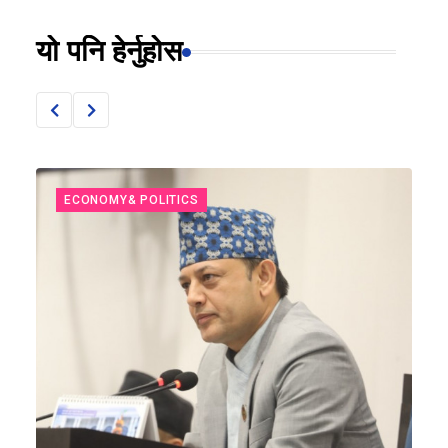
यो पनि हेर्नुहोस
ECONOMY& POLITICS