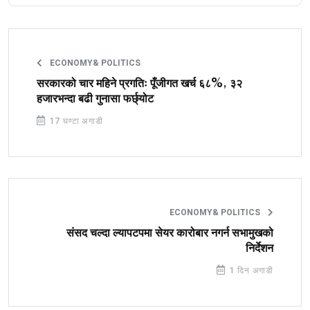
ECONOMY& POLITICS
सरकारको चार महिने प्रगतिः पूँजीगत खर्च ६८%, ३२
हजारभन्दा बढी गुनासा फर्छ्योट
17 घण्टा अगाडी
ECONOMY& POLITICS
संसद चल्दा ल्यापटपमा सेयर कारोबार नगर्न सभामुखको
निर्देशन
1 दिन अगाडी