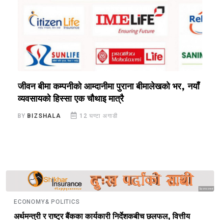
?
जीवन बीमा कम्पनीको आम्दानीमा पुराना बीमालेखको भर, नयाँ
१
व्यवसायको हिस्सा एक चौथाइ मात्रै
ए
BY
BIZSHALA
12 घण्टा अगाडी
B
Sponsored
ECONOMY& POLITICS
अर्थमन्त्री र राष्ट्र बैंकका कार्यकारी निर्देशकबीच छलफल, वित्तीय