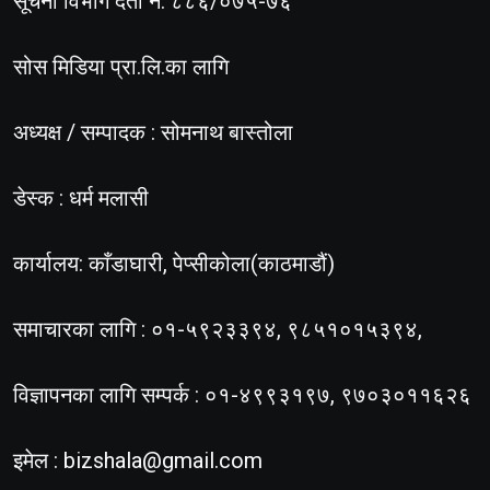
सूचना विभाग दर्ता नं. ८८६/०७५-७६
सोस मिडिया प्रा.लि.का लागि
अध्यक्ष / सम्पादक : सोमनाथ बास्तोला
डेस्क : धर्म मलासी
कार्यालय: काँडाघारी, पेप्सीकोला(काठमाडौं)
समाचारका लागि : ०१-५९२३३९४, ९८५१०१५३९४,
विज्ञापनका लागि सम्पर्क : ०१-४९९३१९७, ९७०३०११६२६
इमेल :
bizshala@gmail.com