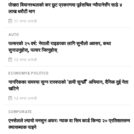
पोखरा विमानस्थलको कर छुट प्रकरणमा पूर्वसचिव न्यौपानेसँग साढे ४
लाख धरौटी माग
11 घण्टा अगाडी
AUTO
पल्सरको २५ वर्ष: नेपाली राइडरका लागि सुनौलो अवसर, कथा
सुनाउनुहोस्, पल्सर जित्नुहोस्
12 घण्टा अगाडी
ECONOMY& POLITICS
नागरिकका समस्या सुन्न रास्वपाको ‘हामी सुन्छौँ’ अभियान, दैनिक दुई नेता
खटिने
12 घण्टा अगाडी
CORPORATE
एनसेलले ल्यायो मनसुन अफरः प्याक वा सिम कार्ड किन्दा २० प्रतिशतसम्म
क्यासब्याक पाइने