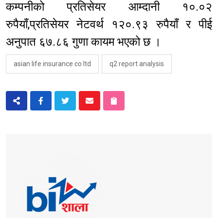
कम्पनीको प्रतिसेयर आम्दानी १०.०२
रुपैयाँ,प्रतिसेयर नेटवर्थ १२०.९३ रुपैयाँ र पीई
अनुपात ६७.८६ गुणा कायम भएको छ ।
asian life insurance co ltd
q2 report analysis