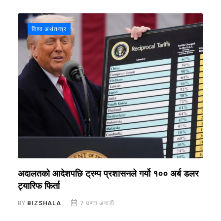
विश्व अर्थतन्त्र
अदालतको आदेशपछि ट्रम्प प्रशासनले गर्यो १०० अर्ब डलर
ब
ट्यारिफ फिर्ता
स
BY
BIZSHALA
7 घण्टा अगाडी
B