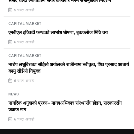
संसद चल्दा ल्यापटपमा सेयर कारोबार नगर्न सभामुखको निर्देशन
5 घण्टा अगाडी
CAPITAL MARKET
एमबीएल इक्विटी फण्डको लाभांश घोषणा, बुकक्लोज मिति तय
6 घण्टा अगाडी
CAPITAL MARKET
नाडेप लघुवित्तका सीईओ अर्यालको राजीनामा स्वीकृत, शिव प्रसाद आचार्य
कामु सीईओ नियुक्त
6 घण्टा अगाडी
NEWS
नागरिक अगुवाको प्रश्न– मानवअधिकार संस्थासँग होइन, सरकारसँग
जवाफ माग
6 घण्टा अगाडी