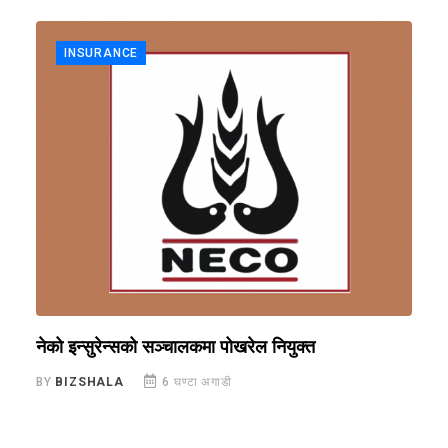
INSURANCE
नेको इन्सुरेन्सको सञ्चालकमा पोखरेल नियुक्त
स
ज
BY
BIZSHALA
6 घण्टा अगाडी
B