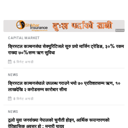
Sponsored
CAPITAL MARKET
क्रिस्टल कञ्चनजंघा सेक्युरिटिजले सुरु गर्‍यो मार्जिन ट्रेडिङ, ३०% रकम
राख्दा ७०%सम्म ऋण सुविधा
6 मिनेट अगाडी
NEWS
क्रिस्टल कञ्चनजंघाले उपलब्ध गराउने भयो ७० प्रतिशतसम्म ऋण, १०
लाखदेखि २ करोडसम्म कारोबार सीमा
8 मिनेट अगाडी
NEWS
ठूलो युवा जनसंख्या नेपालको चुनौती होइन, आर्थिक रूपान्तरणको
ऐतिहासिक अवसर हो : मन्त्री यादव