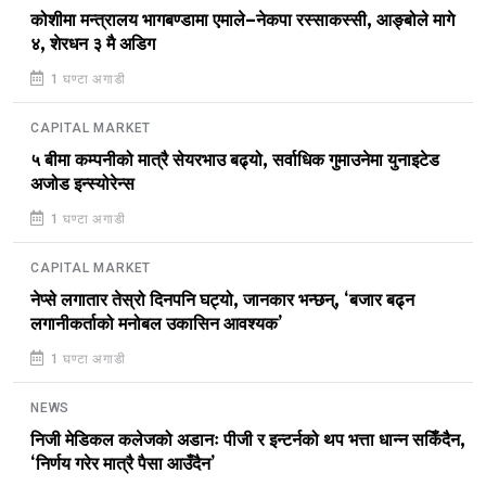
कोशीमा मन्त्रालय भागबण्डामा एमाले–नेकपा रस्साकस्सी, आङ्बोले मागे
४, शेरधन ३ मै अडिग
1 घण्टा अगाडी
CAPITAL MARKET
५ बीमा कम्पनीको मात्रै सेयरभाउ बढ्यो, सर्वाधिक गुमाउनेमा युनाइटेड
अजोड इन्स्योरेन्स
1 घण्टा अगाडी
CAPITAL MARKET
नेप्से लगातार तेस्रो दिनपनि घट्यो, जानकार भन्छन्, ‘बजार बढ्न
लगानीकर्ताको मनोबल उकासिन आवश्यक’
1 घण्टा अगाडी
NEWS
निजी मेडिकल कलेजको अडानः पीजी र इन्टर्नको थप भत्ता धान्न सकिँदैन,
‘निर्णय गरेर मात्रै पैसा आउँदैन’