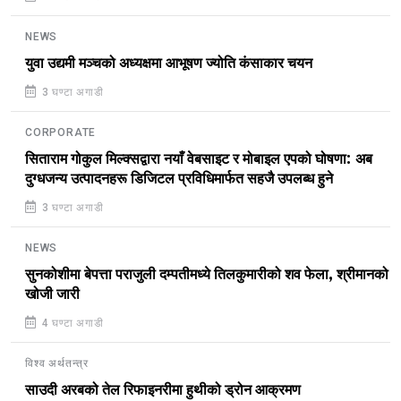
NEWS
युवा उद्यमी मञ्चको अध्यक्षमा आभूषण ज्योति कंसाकार चयन
3 घण्टा अगाडी
CORPORATE
सिताराम गोकुल मिल्क्सद्वारा नयाँ वेबसाइट र मोबाइल एपको घोषणा: अब
दुग्धजन्य उत्पादनहरू डिजिटल प्रविधिमार्फत सहजै उपलब्ध हुने
3 घण्टा अगाडी
NEWS
सुनकोशीमा बेपत्ता पराजुली दम्पतीमध्ये तिलकुमारीको शव फेला, श्रीमानको
खोजी जारी
4 घण्टा अगाडी
विश्व अर्थतन्त्र
साउदी अरबको तेल रिफाइनरीमा हुथीको ड्रोन आक्रमण