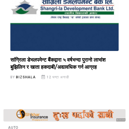
सांग्रिला डेभलपमेन्ट बैंकद्वारा ५ वर्षभन्दा पुरानो लाभांश
ल
बुझिलिन र खाता हकदाबी/अद्यावधिक गर्न आग्रह
क
BY
BIZSHALA
12 घण्टा अगाडी
B
Sponsored
AUTO