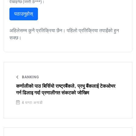
देखाइनेछ (जस्तै: B***)।
पठाउनुहोस्
अहिलेसम्म कुनै प्रतिक्रिया छैन। पहिलो प्रतिक्रिया तपाईंको हुन
सक्छ।
BANKING
कर्णालीको पाठ बिर्सियो राष्ट्रबैंकले, प्रभु बैंकलाई टेकओभर
गर्न ढिलाइ गर्दा प्रणालीगत संकटको जोखिम
4 घण्टा अगाडी