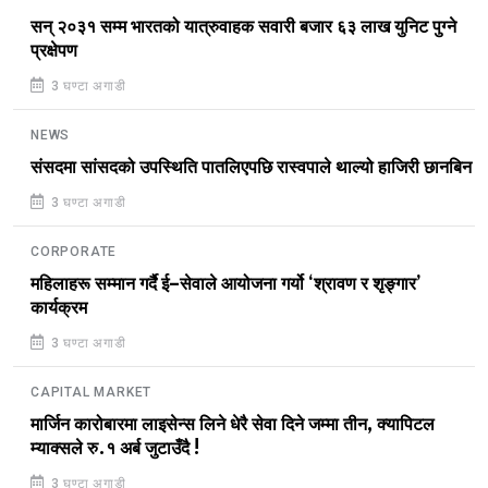
सन् २०३१ सम्म भारतको यात्रुवाहक सवारी बजार ६३ लाख युनिट पुग्ने
प्रक्षेपण
3 घण्टा अगाडी
NEWS
संसदमा सांसदको उपस्थिति पातलिएपछि रास्वपाले थाल्यो हाजिरी छानबिन
3 घण्टा अगाडी
CORPORATE
महिलाहरू सम्मान गर्दै ई–सेवाले आयोजना गर्यो ‘श्रावण र शृङ्गार’
कार्यक्रम
3 घण्टा अगाडी
CAPITAL MARKET
मार्जिन कारोबारमा लाइसेन्स लिने धेरै सेवा दिने जम्मा तीन, क्यापिटल
म्याक्सले रु.१ अर्ब जुटाउँदै !
3 घण्टा अगाडी