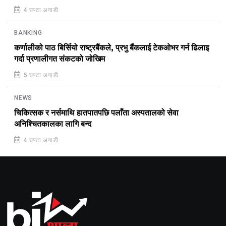
4 घण्टा अगाडी
BANKING
कर्णालीको पाठ बिर्सियो राष्ट्रबैंकले, प्रभु बैंकलाई टेकओभर गर्न ढिलाइ
गर्दा प्रणालीगत संकटको जोखिम
5 घण्टा अगाडी
NEWS
चिकित्सक र नर्समाथि हातपातपछि पलाँता अस्पतालको सेवा
अनिश्चितकालका लागि बन्द
4 घण्टा अगाडी