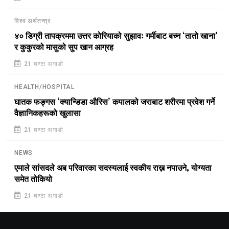
विश्व अर्थतन्त्र
४० डिग्री तापक्रममा उत्तर कोरियाको सुझावः गर्मीबाट बच्न ‘तातो खाना’
र कुकुरको मासुको सुप खान आग्रह
21 घण्टा अगाडी
HEALTH/HOSPITAL
घातक फङ्गस ‘क्यान्डिडा औरिस’ कपालको जराबाट शरीरमा प्रवेश गर्ने
वैज्ञानिकहरूको खुलासा
21 घण्टा अगाडी
NEWS
एमाले सांसदले अब परिवारका सदस्यलाई स्वकीय राख्न नपाउने, योग्यता
समेत तोकियो
21 घण्टा अगाडी