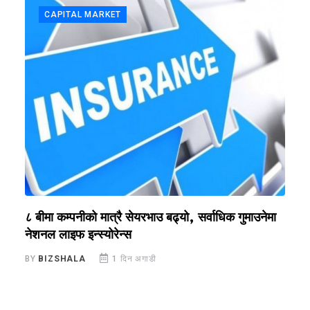
CAPITAL MARKET
?
८ बीमा कम्पनीको मात्रै सेयरभाउ बढ्यो, सर्वाधिक गुमाउनेमा
र
नेशनल लाइफ इन्स्योरेन्स
स
BY
BIZSHALA
1 दिन अगाडी
B