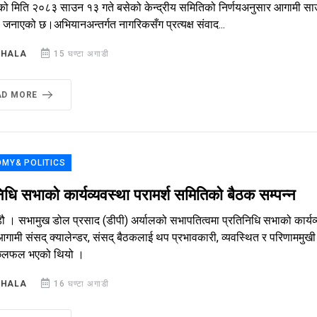
को मिति २०८३ साउन १३ गते बसेको केन्द्रीय समितिको निर्णयअनुसार आगामी साउन
े जनाएको छ।अभियानअन्तर्गत नागरिकसँग प्रत्यक्ष संवाद...
SHALA
15 घण्टा अगाडी
AD MORE
MY& POLITICS
िधि सभाको कार्यव्यवस्था परामर्श समितिको बैठक सम्पन्न
ौ । सभामुख डोल प्रसाद (डीपी) अर्यालको सभापतित्वमा प्रतिनिधि सभाको कार्यव
ामी संसद् क्यालेन्डर, संसद् बैठकलाई थप प्रभावकारी, व्यवस्थित र परिणाममुख
 छलफल भएको थियो ।
SHALA
16 घण्टा अगाडी