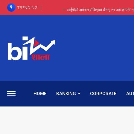
TRENDING
आईपीओ आवेदन रोकिएका छैनन्, तर अब कम्पनी नबुझी द
प्राविधिक रूपमा रिट जित्यो, कानूनी लडाइँ हार्
पाँच वर्षसम्म अदालत मौन, पद सकिएपछि
प्रभू बैंकका सञ्चालक बस्नेतमाथि राष्ट्र बैंकको ‘कन्सर्न’, प्रवक
५-६ वर्षदेखि बढुवा नहुँदा निराश थिइन् रश्मी, ज
HOME
BANKING
CORPORATE
AU