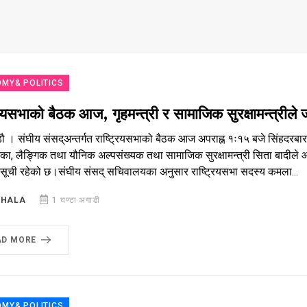
MY& POLITICS
रियसभाको बैठक आज, गृहमन्त्री र सामाजिक सुरक्षामन्त्रीले
ौ । संघीय संसद्अन्तर्गत राष्ट्रियसभाको बैठक आज अपराह्न १ः१५ बजे सिंहदरबारस
का, लैङ्गिक तथा यौनिक अल्पसंख्यक तथा सामाजिक सुरक्षामन्त्री सिता बादीले 
्यसूची रहेको छ।संघीय संसद् सचिवालयका अनुसार राष्ट्रियसभा सदस्य कमला...
SHALA
1 घण्टा अगाडी
AD MORE
MY& POLITICS