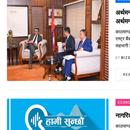
अर्थमन
अर्थमन
काठमाण्ड
राष्ट्र 
सहभागी थ
BY
BIZ
RE
ECONO
नागरिक
काठमाण्डौ