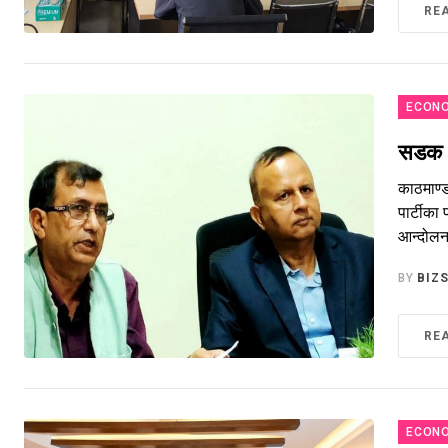
RE
ECONO
सडक आ
काठमाण्ड
पार्टीका
आन्दोलनम
BY
BIZ
RE
ECONO