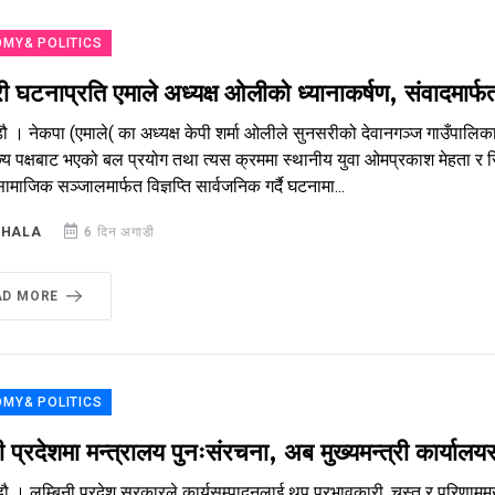
MY& POLITICS
ी घटनाप्रति एमाले अध्यक्ष ओलीको ध्यानाकर्षण, संवादमार
ौ । नेकपा (एमाले( का अध्यक्ष केपी शर्मा ओलीले सुनसरीको देवानगञ्ज गाउँपालिका
्य पक्षबाट भएको बल प्रयोग तथा त्यस क्रममा स्थानीय युवा ओमप्रकाश मेहता र सि
माजिक सञ्जालमार्फत विज्ञप्ति सार्वजनिक गर्दै घटनामा...
SHALA
6 दिन अगाडी
AD MORE
MY& POLITICS
नी प्रदेशमा मन्त्रालय पुनःसंरचना, अब मुख्यमन्त्री कार्याल
ौ । लुम्बिनी प्रदेश सरकारले कार्यसम्पादनलाई थप प्रभावकारी, चुस्त र परिणाममुख