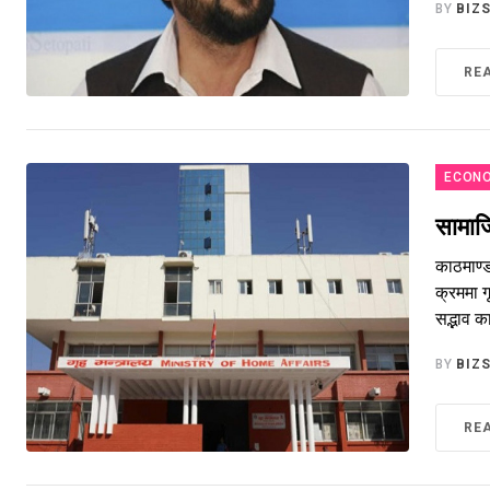
BY
BIZ
RE
ECONO
सामाजि
काठमाण्ड
क्रममा 
सद्भाव का
BY
BIZ
RE