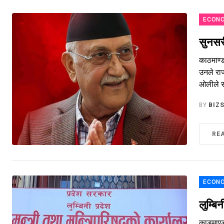
ECONO
सुनसर
काठमाण्ड
उनले राज
ओलीले सा
BY
BIZ
RE
ECONO
लुम्बि
काडमाण्ड