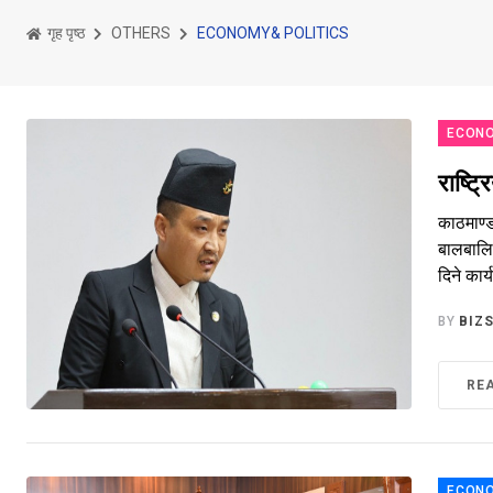
गृह पृष्ठ
OTHERS
ECONOMY& POLITICS
ECONO
राष्ट्
काठमाण्ड
बालबालि
दिने कार
BY
BIZ
RE
ECONO