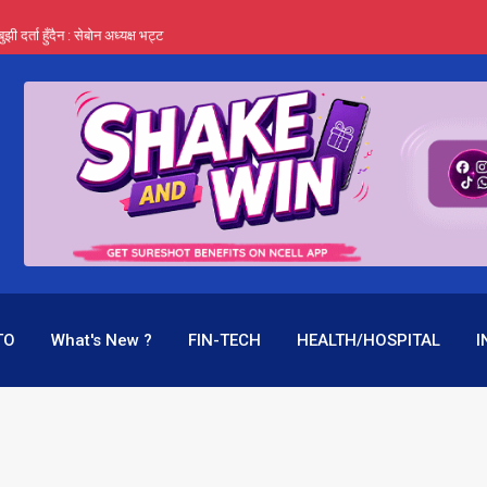
र्ता हुँदैन : सेबोन अध्यक्ष भट्ट
‍यो हिमालयन रिइन्स्योरेन्सले
 महाप्रसाद ‘योग्य’ !
्ता भन्छन्- समूह फेरेर सञ्चालक पदमा बस्न मिल्दैन
ागिर परिवर्तनको प्रयास पनि असफल
TO
What's New ?
FIN-TECH
HEALTH/HOSPITAL
I