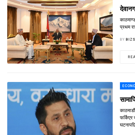
देवानग
काठमाण्ड
प्रथम र
BY
BIZ
RE
ECONO
सामाज
काठमाडौं
फर्किएर 
घटनापछि 