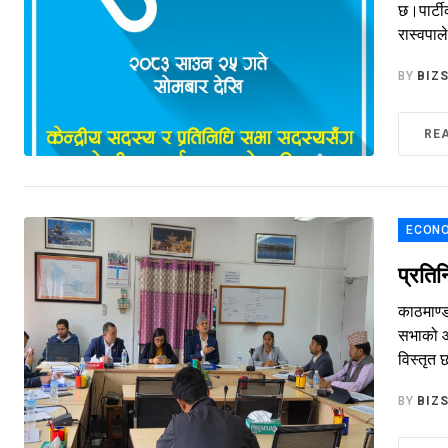
छ।पार्टी
रास्वपाल
BY
BIZ
RE
ECONO
प्रतिन
काठमाण्ड
सभाको आग
विस्तृत
BY
BIZ