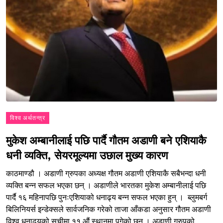
विश्व अर्थतन्त्र
मुकेश अम्बानीलाई पछि पार्दै गौतम अडाणी बने एशियाकै
धनी व्यक्ति, सेयरमूल्यमा उछाल मुख्य कारण
काठमाण्डौ । अडाणी ग्रुपका अध्यक्ष गौतम अडाणी एशियाकै सबैभन्दा धनी
व्यक्ति बन्न सफल भएका छन् । अडाणीले भारतका मुकेश अम्बानीलाई पछि
पार्दै १६ महिनापछि पुनःएशियाको धनाढ्य बन्न सफल भएका हुन् । ब्लुमबर्ग
बिलिनियर्स इन्डेक्सले सार्वजनिक गरेको ताजा आँकडा अनुसार गौतम अडाणी
विश्व धनाढ्यको सूचीमा ११ औं स्थानमा पुगेको छन् । अडाणी ग्रुपको