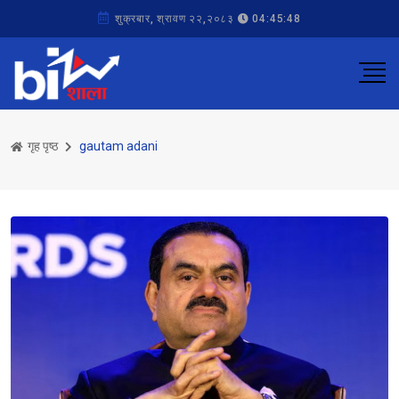
शुक्रबार, श्रावण २२,२०८३
04:45:48
गृह पृष्ठ
gautam adani