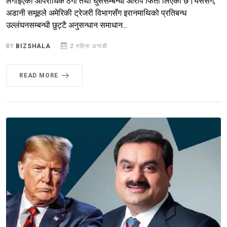
लगाइएको आपराधिक ठगी तथा घुससम्बन्धी आरोप फिर्ता लिएको छ।यससँगै,
अडानी समूहले अमेरिकी ट्रेजरी विभागसँग इरानमाथिको प्रतिबन्ध
उल्लंघनसम्बन्धी छुट्टै अनुसन्धान समाधान...
BY
BIZSHALA
2 महिना अगाडी
READ MORE