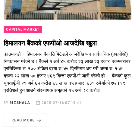
CAPITAL MARKET
हिमालयन बैंकको एफपीओ आजदेखि खुला
काठमाण्डौ । हिमालयन बैंक लिमिटेडले आजदेखि थप सार्वजनिक (एफपीओ)
निष्कासन गरेको छ। बैंकले १ अर्ब ४५ करोड २३ लाख २३ हजार रकमबराबर
प्रतिकित्ता रु. १०० अंकित दरमा रु.५७ प्रिमियम थप गरी जम्मा रु. १५७
दरका ९२ लाख ५० हजार ४६९ कित्ता एफपीओ जारी गरेको हो । बैंकको कुल
चुक्तापूँजी २१ अर्ब ६५ करोड ६६ लाख १५ हजार ६३१ रुपैयाँको ७२।९९
प्रतिशले हुन आउने संस्थापक समूहको १५ अर्ब ८० करोड...
BY
BIZSHALA
2025-07-16 07:19:41
READ MORE