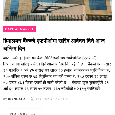
CAPITAL MARKET
हिमालयन बैंकको एफपीओमा खरिद आवेदन दिने आज
अन्तिम दिन
काठमाण्डौ । हिमालयन बैंक लिमिटेडको थप सार्वजनिक (एफपीओ)
निष्कासनमा खरिद आवेदन दिने आज अन्तिम दिन रहेको छ । बैंकले गत असार
३२ गतेदेखि १ अर्ब ४५ करोड २३ लाख २३ हजार रकमबराबर प्रतिकित्ता रु.
१०० अंकित दरमा रु.५७ प्रिमियम थप गरी जम्मा रु. १५७ दरका ९२ लाख
५० हजार ४६९ कित्ता एफपीओ जारी गरेको छ । बैंकको कुल चुक्तापूँजी २१
अर्ब ६५ करोड ६६ लाख १५ हजार ६३१ रुपैयाँको ७२।९९ प्रतिशले...
BY
BIZSHALA
2025-07-20 07:03:05
READ MORE