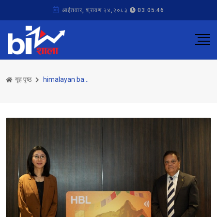
आईतवार, श्रावण २४,२०८३
03:05:46
गृह पृष्ठ
himalayan bank ltd