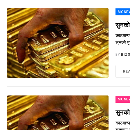
MONE
सुनको
काठमाण्ड
सुनको म
BY
BIZ
RE
MONE
सुनको
काठमाण्ड
बजारमा 