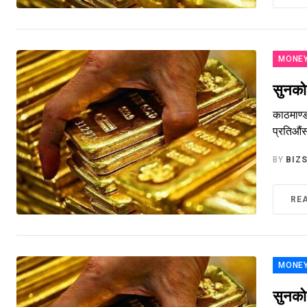
MONE
सुनको 
काठमाण्ड
प्रतिऔं
BY
BIZ
RE
MONE
सुनको 