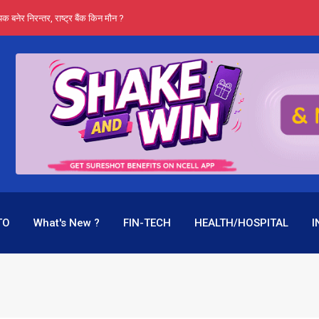
्ता भन्छन्- समूह फेरेर सञ्चालक पदमा बस्न मिल्दैन
ङ्ग पुगेन भने ध्वस्त पनि बनाउन सक्छन् !
एउटै पदमा दुई थरि तलब, वर्षमै ९२ हजार घाटा !
 प्रतिशत लाभांश दिने क्षमता
पक बनेर निरन्तर, राष्ट्र बैंक किन मौन ?
TO
What's New ?
FIN-TECH
HEALTH/HOSPITAL
I