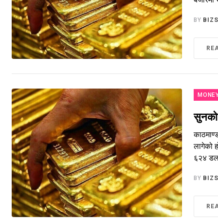
BY
BIZ
RE
MONE
सुनको 
काठमाण्ड
लागेको ह
६२४ डल
BY
BIZ
RE