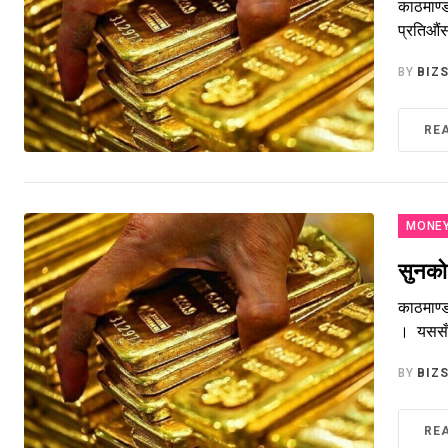
काठमाण्ड
प्रतिऔं
BY
BIZ
RE
MONE
सुनको
काठमाण्
। यससँग
BY
BIZ
RE