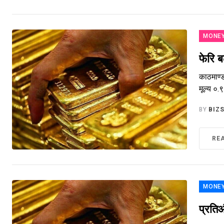
MONE
फेरि ब
काठमाण्ड
मूल्य ०
BY
BIZ
RE
MONE
प्रति