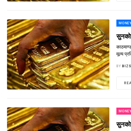
MONE
सुनको
काठमाण्
मूल्य प
BY
BIZ
RE
MONE
सुनको