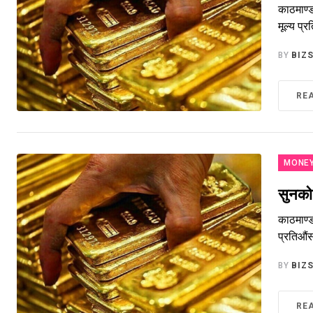
काठमाण्ड
मूल्य प
BY
BIZ
RE
MONE
सुनको 
काठमाण्ड
प्रतिऔं
BY
BIZ
RE