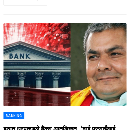
BANKING
हठात् धरपकडले बैंकर आतङ्कित, ‘दुर्गा प्रसाईंलाई