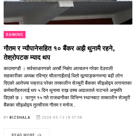
BANKING
गौतम र न्यौपानेसहित १० बैंकर अझै थुनामै रहने,
तेश्रोपटक म्याद थप
काठमाण्डौ । सर्वसाधारणको अरबौं निक्षेप अपचलन गरेका देउराली
सहकारीका अध्यक्ष रविन्द्र चौलागाईंलाई धितो मूल्याङ्कनभन्दा बढी लोन
दिएको आरोपमा पक्राउ परेका तत्कालीन सेञ्चुरी बैंकका सीइओद्वय लगायतका
कर्मचारीहरुलाई थप ५ दिन थुनामा राख्न उच्च अदालतले पाटनले अनुमति
दिएको छ । फागुन १५ गते राजधानीका विभिन्न स्थानबाट तत्कालीन सेञ्चुरी
बैंकका सीइओद्वय तुल्सीराम गौतम र मनोज...
BY
BIZSHALA
2024-03-12 18:37:08
READ MORE