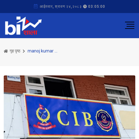
आईतवार, श्रावण २४,२०८३
03:05:00
गृह पृष्ठ
manoj kumar neupane