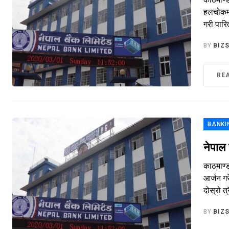
हलचोकमा 
गरी पारि
BY
BIZ
RE
BANKI
नेपाल
काठमाण्ड
आर्जन ग
दोस्रो त
BY
BIZ