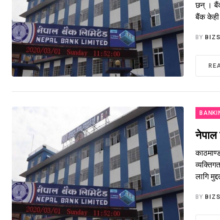
छन् । बै
बैंक केह
BY
BIZ
RE
BANKI
नेपाल 
काठमाण्
व्यक्तिग
लागि मुद
BY
BIZ