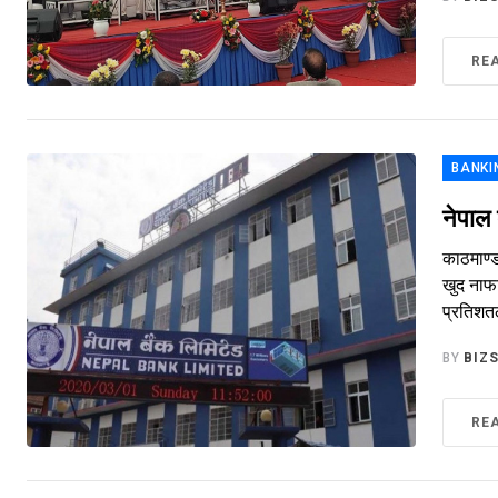
RE
BANKI
नेपाल
काठमाण्ड
खुद नाफ
प्रतिशतल
BY
BIZ
RE