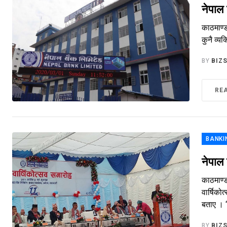
नेपाल 
काठमाण्ड
कुनै व्य
BY
BIZ
RE
BANKI
नेपाल 
काठमाण्ड
वार्षिको
बताए । ‘
BY
BIZ