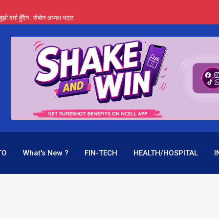
र्ता हुँदैन : सेबोन अध्यक्ष भट्ट
‍यो हिमालयन रिइन्स्योरेन्सले
 महाप्रसाद ‘योग्य’ !
्ता भन्छन्- समूह फेरेर सञ्चालक पदमा बस्न मिल्दैन
ागिर परिवर्तनको प्रयास पनि असफल
TO
What's New ?
FIN-TECH
HEALTH/HOSPITAL
I