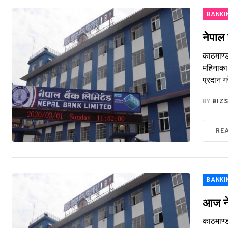
BANKI
नेपाल 
काठमाण्
महिनाका 
प्रदान 
BY
BIZ
RE
BANKI
आज ने
काठमाण्ड