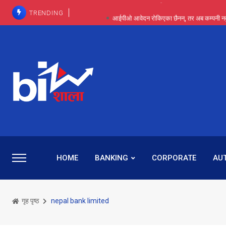
TRENDING
आईपीओ आवेदन रोकिएका छैनन्, तर अब कम्पनी नबुझी द
प्राविधिक रूपमा रिट जित्यो, कानूनी लडाइँ हार्
पाँच वर्षसम्म अदालत मौन, पद सकिएपछि
प्रभू बैंकका सञ्चालक बस्नेतमाथि राष्ट्र बैंकको ‘कन्सर्न’, प्रवक
५-६ वर्षदेखि बढुवा नहुँदा निराश थिइन् रश्मी, ज
HOME
BANKING
CORPORATE
AU
गृह पृष्ठ
nepal bank limited