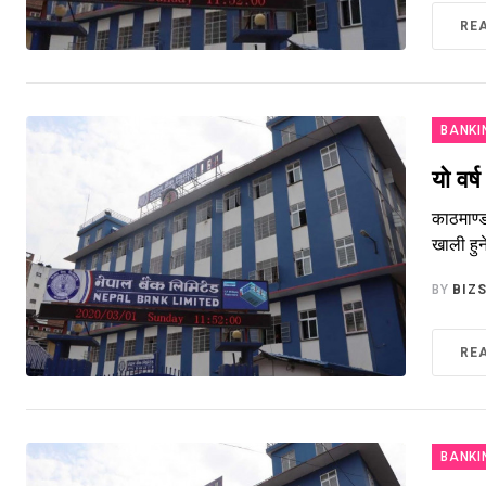
RE
BANKI
यो वर्
काठमाण्ड
खाली हु
BY
BIZ
RE
BANKI