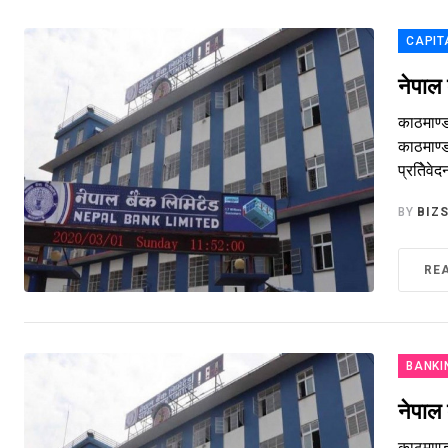
CAPIT
नेपाल
काठमाण्
काठमाण्ड
प्रतिेवे
BY
BIZ
RE
BANKI
नेपाल
काठमाण्