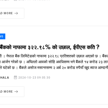
AD MORE
NG
 बैंकको नाफामा ३२२.९८% को उछाल, ईपीएस कति ?
ौ । नेपाल बैंक लिमिटेडको नाफामा ३२२.९८ प्रतिशतको उछाल आएको छ । बैंकले च
ा आर्जन गरेको छ । अघिल्लो आवको सोहि अवधिसम्म भने बैंकले १४ करोड २३ लाख 
े घटेको छ । बैंकले असोज मसान्तसम्म २ अर्ब २० करोड रुपैयाँ खुद ब्याज आम्दानी 
SHALA
2024-10-23 09:05:30
AD MORE