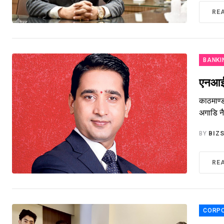
RE
BANKI
एनआईस
काठमाण्
अगाडि नै
BY
BIZ
RE
CORP