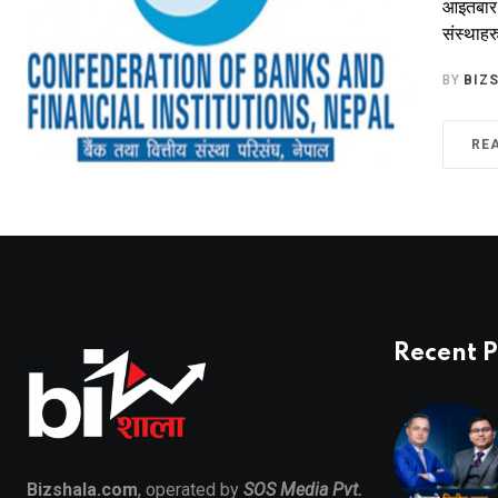
आइतबार ए
संस्थाहर
BY
BIZ
RE
Recent P
Bizshala.com
, operated by
SOS Media Pvt.