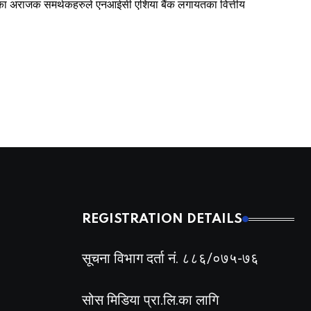
 र उनका अराजक समर्थकहरुले एनआईसी एशिया बैंक लगायतका वित्तीय
REGISTRATION DETAILS
सूचना विभाग दर्ता नं. ८८६/०७५-७६
सोस मिडिया प्रा.लि.का लागि