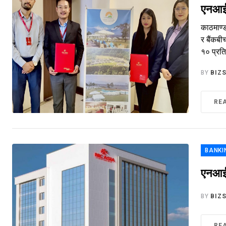
एनआईसी
काठमाण्ड
र बैंकबी
१० प्रतिश
BY
BIZ
RE
BANKI
एनआईसी
BY
BIZ
RE