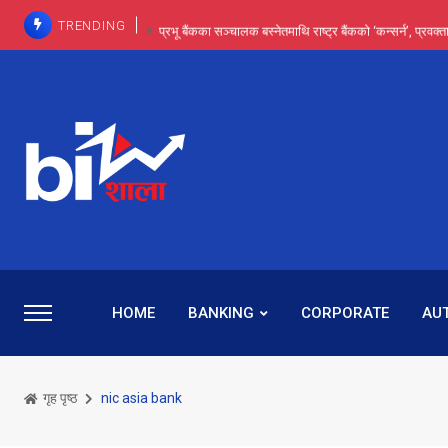
TRENDING
प्रभू बैंकका सञ्चालक बस्नेतमाथि राष्ट्र बैंकको ‘कन्सर्न’, प्रवक
इन्ट्रा-डे र सर्ट सेलिङले बजार सुधार्छन् मात्रै होइन, ढ
प्रभू बैंकमा सेञ्चुरीबाट आएका कर्मचारीमाथि हदैसम्मको विभेदः 
कमाइमा गरिमाको दमदार छलाङ, सेयरधनीलाई २०
प्रभु बैंकमा रमिता : सर्वसाधारणबाट छिरेका बस्नेत संस्था
HOME
BANKING
CORPORATE
AU
गृह पृष्ठ
nic asia bank