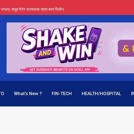
्ता भन्छन्- समूह फेरेर सञ्चालक पदमा बस्न मिल्दैन
ङ्ग पुगेन भने ध्वस्त पनि बनाउन सक्छन् !
एउटै पदमा दुई थरि तलब, वर्षमै ९२ हजार घाटा !
 प्रतिशत लाभांश दिने क्षमता
पक बनेर निरन्तर, राष्ट्र बैंक किन मौन ?
TO
What's New ?
FIN-TECH
HEALTH/HOSPITAL
I