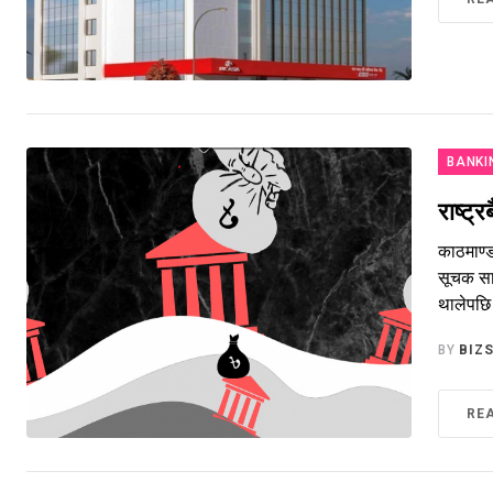
BANKI
राष्ट
काठमाण्ड
सूचक सार
थालेपछि 
BY
BIZ
RE