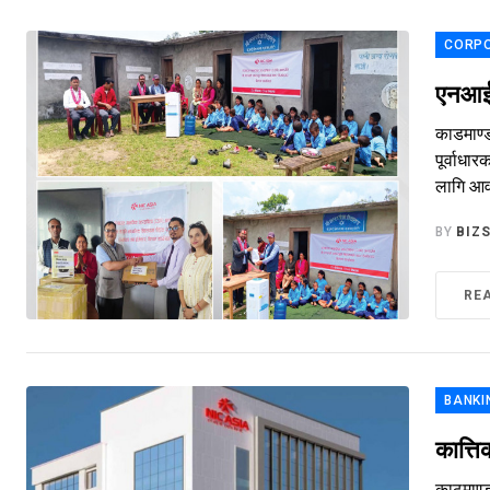
CORP
एनआईसी
काडमाण्ड
पूर्वाधा
लागि आव
BY
BIZ
RE
BANKI
कात्त
काठमाण्ड