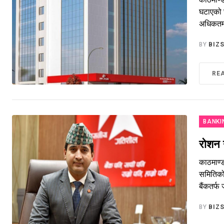
घटाएको छ
अधिकतम 
BY
BIZ
RE
BANKI
रोशन 
काठमाण्ड
समितिको 
बैंकतर्फ
BY
BIZ