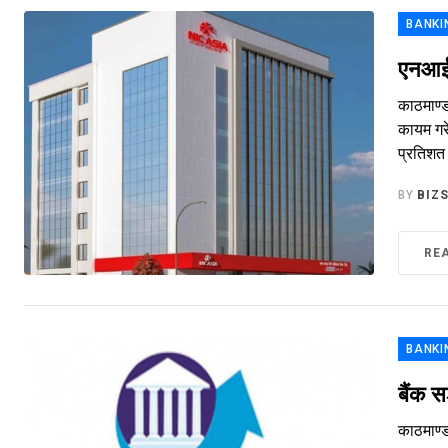
BANKI
एनआईशी
काठमाण्ड
कायम गरे
प्रतिशत 
BY
BIZ
RE
BANKI
बैंक स
काठमाण्ड