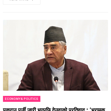
ECONOMY& POLITICS
पक्राउ पुर्जी जारी भएपछि देउवाको प्रतिवाद : ‘भ्रामक