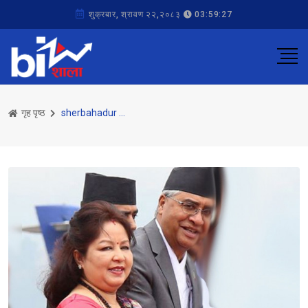
शुक्रबार, श्रावण २२,२०८३
03:59:27
गृह पृष्ठ
sherbahadur deuba