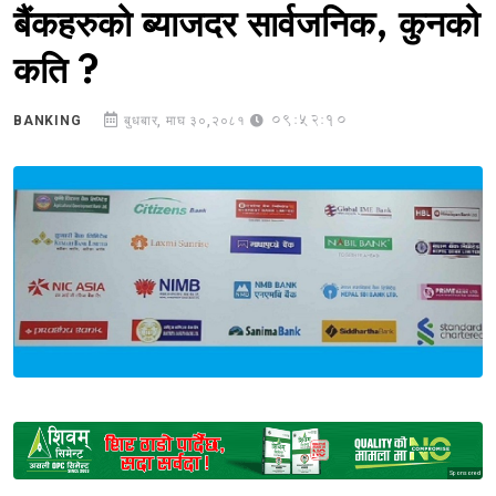
बैंकहरुको ब्याजदर सार्वजनिक, कुनको
कति ?
09:52:10
BANKING
बुधबार, माघ ३०,२०८१
Sponsored