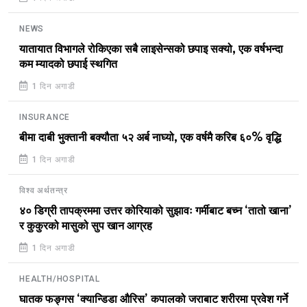
NEWS
यातायात विभागले रोकिएका सबै लाइसेन्सको छपाइ सक्यो, एक वर्षभन्दा
कम म्यादको छपाई स्थगित
1 दिन अगाडी
INSURANCE
बीमा दाबी भुक्तानी बक्यौता ५२ अर्ब नाघ्यो, एक वर्षमै करिब ६०% वृद्धि
1 दिन अगाडी
विश्व अर्थतन्त्र
४० डिग्री तापक्रममा उत्तर कोरियाको सुझावः गर्मीबाट बच्न ‘तातो खाना’
र कुकुरको मासुको सुप खान आग्रह
1 दिन अगाडी
HEALTH/HOSPITAL
घातक फङ्गस ‘क्यान्डिडा औरिस’ कपालको जराबाट शरीरमा प्रवेश गर्ने