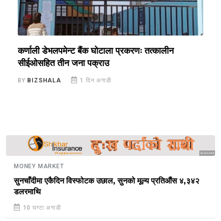
क,
कर्णाली डेभलपमेन्ट बैंक घोटाला प्रकरणः तत्कालीन
म
सीईओसहित तीन जना पक्राउ
स
BY
BIZSHALA
1 दिन अगाडी
B
Sponsored
MONEY MARKET
सुनचाँदीमा एकैदिन विस्फोटक उछाल, सुनको मूल्य प्रतिऔंस ४,३४२
डलरमाथि
10 घण्टा अगाडी