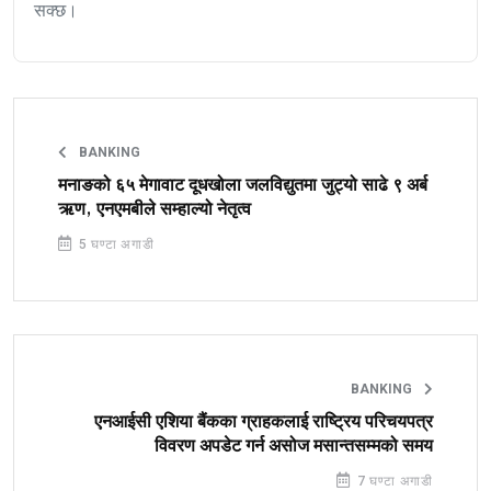
सक्छ।
BANKING
मनाङको ६५ मेगावाट दूधखोला जलविद्युतमा जुट्यो साढे ९ अर्ब
ऋण, एनएमबीले सम्हाल्यो नेतृत्व
5 घण्टा अगाडी
BANKING
एनआईसी एशिया बैंकका ग्राहकलाई राष्ट्रिय परिचयपत्र
विवरण अपडेट गर्न असोज मसान्तसम्मको समय
7 घण्टा अगाडी