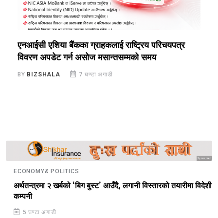
एनआईसी एशिया बैंकका ग्राहकलाई राष्ट्रिय परिचयपत्र
ब
विवरण अपडेट गर्न असोज मसान्तसम्मको समय
अ
छा
BY
BIZSHALA
7 घण्टा अगाडी
B
Sponsored
ECONOMY& POLITICS
अर्थतन्त्रमा २ खर्बको ‘बिग बुस्ट’ आउँदै, लगानी विस्तारको तयारीमा विदेशी
कम्पनी
5 घण्टा अगाडी