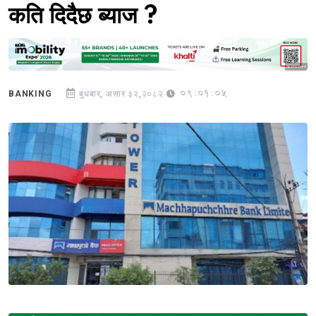
कति दिदैछ ब्याज ?
Sponsored
09:01:05
BANKING
बुधबार, असार ३२,२०८२