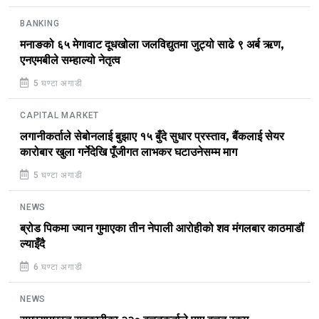
BANKING
मनाङको ६५ मेगावाट दूधखोला जलविद्युतमा जुट्यो साढे ९ अर्ब ऋण,
एनएमबीले सम्हाल्यो नेतृत्व
5 घण्टा अगाडी
CAPITAL MARKET
लगानीकर्ताले सेबोनलाई बुझाए १५ बुँदे सुधार प्रस्ताव, बैंकलाई सेयर
कारोबार खुला गर्नेदेखि पूँजीगत लाभकर घटाउनेसम्म माग
5 घण्टा अगाडी
NEWS
ब्रोड पिकमा ज्यान गुमाएका तीन नेपाली आरोहीको शव मंगलबार काठमाडौं
ल्याइँदै
6 घण्टा अगाडी
NEWS