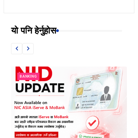
यो पनि हेर्नुहोस
BANKING