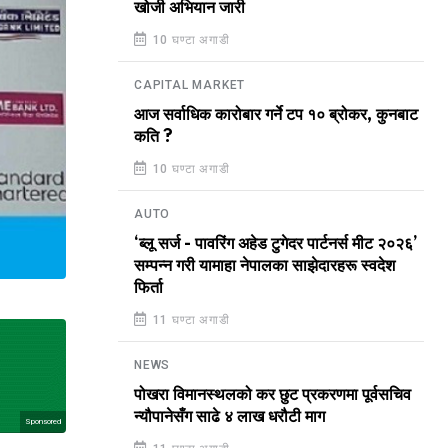
खोजी अभियान जारी
10 घण्टा अगाडी
CAPITAL MARKET
आज सर्वाधिक कारोबार गर्ने टप १० ब्रोकर, कुनबाट
कति ?
10 घण्टा अगाडी
AUTO
‘ब्लू सर्ज - पावरिंग अहेड टुगेदर पार्टनर्स मीट २०२६’
सम्पन्न गरी यामाहा नेपालका साझेदारहरू स्वदेश
फिर्ता
11 घण्टा अगाडी
NEWS
पोखरा विमानस्थलको कर छुट प्रकरणमा पूर्वसचिव
न्यौपानेसँग साढे ४ लाख धरौटी माग
Sponsored