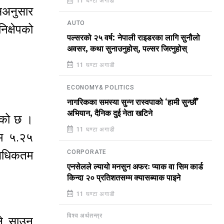
11 घण्टा अगाडी
सअनुसार
AUTO
िक्षेपको
पल्सरको २५ वर्ष: नेपाली राइडरका लागि सुनौलो
अवसर, कथा सुनाउनुहोस्, पल्सर जित्नुहोस्
11 घण्टा अगाडी
ECONOMY& POLITICS
नागरिकका समस्या सुन्न रास्वपाको ‘हामी सुन्छौँ’
अभियान, दैनिक दुई नेता खटिने
ाएको छ ।
11 घण्टा अगाडी
तम ५.२५
CORPORATE
फ अधिकतम
एनसेलले ल्यायो मनसुन अफरः प्याक वा सिम कार्ड
किन्दा २० प्रतिशतसम्म क्यासब्याक पाइने
11 घण्टा अगाडी
विश्व अर्थतन्त्र
ले साउन