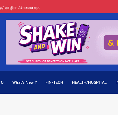
र्ता हुँदैन : सेबोन अध्यक्ष भट्ट
‍यो हिमालयन रिइन्स्योरेन्सले
 महाप्रसाद ‘योग्य’ !
्ता भन्छन्- समूह फेरेर सञ्चालक पदमा बस्न मिल्दैन
ागिर परिवर्तनको प्रयास पनि असफल
TO
What's New ?
FIN-TECH
HEALTH/HOSPITAL
I