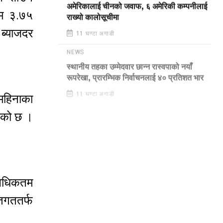
अमेरिकालाई चीनको जवाफ, ६ अमेरिकी कम्पनीलाई
तम ३.७५
राख्यो कालोसूचीमा
 ब्याजदर
11 घण्टा अगाडी
NEWS
स्थानीय तहका उम्मेदवार छान्न रास्वपाको नयाँ
रूपरेखा, प्रारम्भिक निर्वाचनलाई ४० प्रतिशत भार
 महिनाका
11 घण्टा अगाडी
रेको छ ।
फ अधिकतम
िगततर्फ