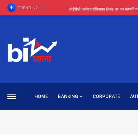
TRENDING
आईपीओ आवेदन रोकिएका छैनन्, तर अब कम्पनी नबुझी द
प्राविधिक रूपमा रिट जित्यो, कानूनी लडाइँ हार्
पाँच वर्षसम्म अदालत मौन, पद सकिएपछि
प्रभू बैंकका सञ्चालक बस्नेतमाथि राष्ट्र बैंकको ‘कन्सर्न’, प्रवक
५-६ वर्षदेखि बढुवा नहुँदा निराश थिइन् रश्मी, ज
HOME
BANKING
CORPORATE
AU