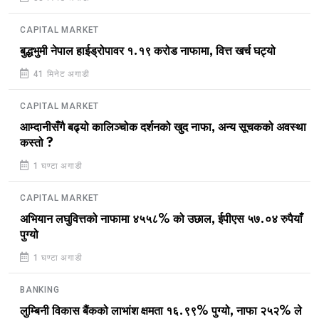
CAPITAL MARKET
बुद्धभुमी नेपाल हाईड्रोपावर १.१९ करोड नाफामा, वित्त खर्च घट्यो
41 मिनेट अगाडी
CAPITAL MARKET
आम्दानीसँगै बढ्यो कालिञ्चोक दर्शनको खुद नाफा, अन्य सूचकको अवस्था
कस्तो ?
1 घण्टा अगाडी
CAPITAL MARKET
अभियान लघुवित्तको नाफामा ४५५८% को उछाल, ईपीएस ५७.०४ रुपैयाँ
पुग्यो
1 घण्टा अगाडी
BANKING
लुम्बिनी विकास बैंकको लाभांश क्षमता १६.९९% पुग्यो, नाफा २५२% ले