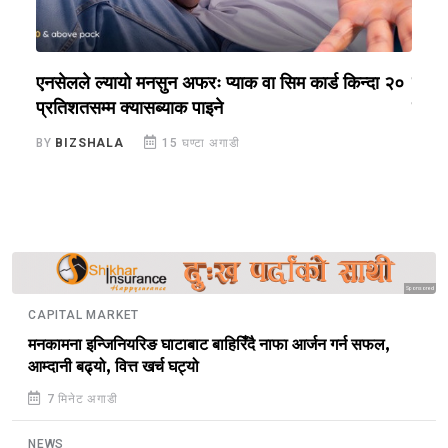
एनसेलले ल्यायो मनसुन अफरः प्याक वा सिम कार्ड किन्दा २०
नेपाल
प्रतिशतसम्म क्यासब्याक पाइने
छुटको
BY
BIZSHALA
15 घण्टा अगाडी
BY
B
Sponsored
CAPITAL MARKET
मनकामना इन्जिनियरिङ घाटाबाट बाहिरिँदै नाफा आर्जन गर्न सफल,
आम्दानी बढ्यो, वित्त खर्च घट्यो
7 मिनेट अगाडी
NEWS