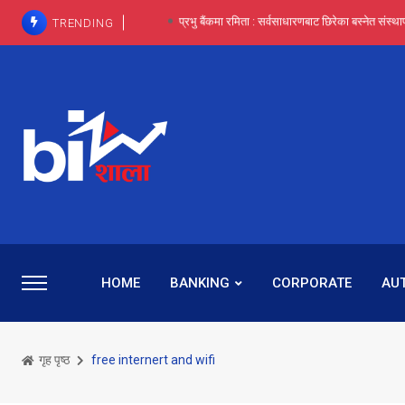
TRENDING
प्रभू बैंकका सञ्चालक बस्नेतमाथि राष्ट्र बैंकको ‘कन्सर्न’, प्रवक
इन्ट्रा-डे र सर्ट सेलिङले बजार सुधार्छन् मात्रै होइन, ढ
प्रभू बैंकमा सेञ्चुरीबाट आएका कर्मचारीमाथि हदैसम्मको विभेदः 
कमाइमा गरिमाको दमदार छलाङ, सेयरधनीलाई २०
प्रभु बैंकमा रमिता : सर्वसाधारणबाट छिरेका बस्नेत संस्था
HOME
BANKING
CORPORATE
AU
गृह पृष्ठ
free internert and wifi