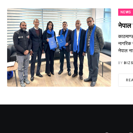
NEWS
नेपाल 
काठमाण्
नागरिक 
नेपाल न
BY
BIZ
RE