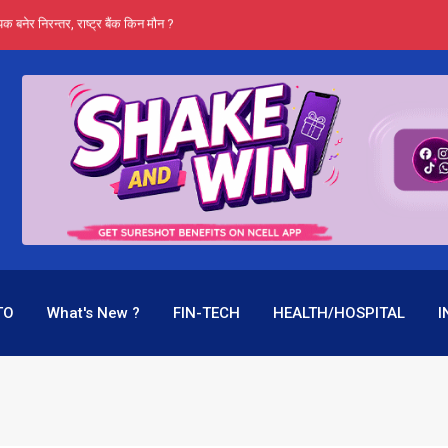
्ता भन्छन्- समूह फेरेर सञ्चालक पदमा बस्न मिल्दैन
ङ्ग पुगेन भने ध्वस्त पनि बनाउन सक्छन् !
एउटै पदमा दुई थरि तलब, वर्षमै ९२ हजार घाटा !
 प्रतिशत लाभांश दिने क्षमता
पक बनेर निरन्तर, राष्ट्र बैंक किन मौन ?
TO
What's New ?
FIN-TECH
HEALTH/HOSPITAL
I